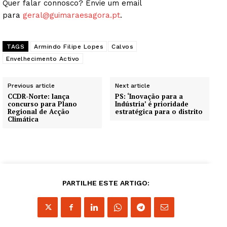
Quer falar connosco? Envie um email
para
geral@guimaraesagora.pt
.
TAGS
Armindo Filipe Lopes
Calvos
Envelhecimento Activo
Previous article
Next article
CCDR-Norte: lança
PS: ‘Inovação para a
concurso para Plano
Indústria’ é prioridade
Regional de Acção
estratégica para o distrito
Climática
PARTILHE ESTE ARTIGO: