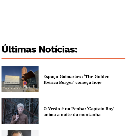
Guimarães, agora!
SUBSCREVA JÁ!
Últimas Notícias:
Institucional
Espaço Guimarães: ‘The Golden
Artigos
Ibérica Burger’ começa hoje
Edição Digital
Europa
Grande Entrevista
O Verão é na Penha: ‘Captain Boy’
Publicidade
anima a noite da montanha
Quero ser Assinante