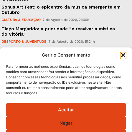
Sonus Art Fest: o epicentro da música emergente em
Outubro
CULTURA & EDUCAÇÃO
7 de Agosto de 2026, 21:00h
Tiago Margarido: a prioridade “é reavivar a mística
do Vitória”
DESPORTO & JUVENTUDE
7 de Agosto de 2026, 15:24h
Cheias: rede inteligente de sensores monitoriza
Gerir o Consentimento
caudais e antecipa situações de risco
AMBIENTE
7 de Agosto de 2026, 12:19h
Para fornecer as melhores experiências, usamos tecnologias como
cookies para armazenar e/ou aceder a informações do dispositivo.
Consentir com essas tecnologias nos permitirá processar dados, como
Subscreva Newsletter:
comportamento de navegação ou IDs exclusivos neste site. Não
consentir ou retirar o consentimento pode afetar negativamante certos
recursos e funções.
Aceitar
QUERO ADERIR
Negar
Li e aceito a
Política de Privacidade
.