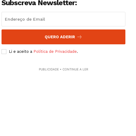
Subscreva Newsletter:
Artigos
Edição Digital
Europa
Grande Entrevista
QUERO ADERIR
Publicidade
Quero ser Assinante
Li e aceito a
Política de Privacidade
.
PUBLICIDADE • CONTINUE A LER