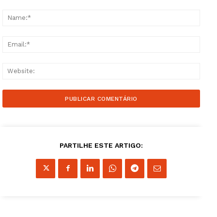
Comment:
Name
Email
Websi
Guimarães, agora!
PARTILHE ESTE ARTIGO:
SUBSCREVA JÁ!
Institucional