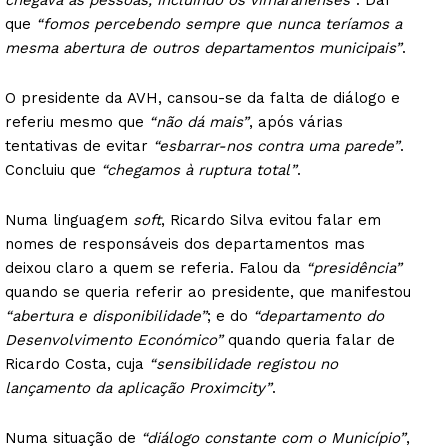
chegava às pessoas, incluindo os vimaranenses”
. Daí
que
“fomos percebendo sempre que nunca teríamos a
mesma abertura de outros departamentos municipais”
.
O presidente da AVH, cansou-se da falta de diálogo e
referiu mesmo que
“não dá mais”
, após várias
tentativas de evitar
“esbarrar-nos contra uma parede”
.
Concluiu que
“chegamos à ruptura total”
.
Numa linguagem
soft
, Ricardo Silva evitou falar em
nomes de responsáveis dos departamentos mas
deixou claro a quem se referia. Falou da
“presidência”
quando se queria referir ao presidente, que manifestou
“abertura e disponibilidade”
; e do
“departamento do
Desenvolvimento Económico”
quando queria falar de
Ricardo Costa, cuja
“sensibilidade registou no
lançamento da aplicação Proximcity”
.
Numa situação de
“diálogo constante com o Município”
,