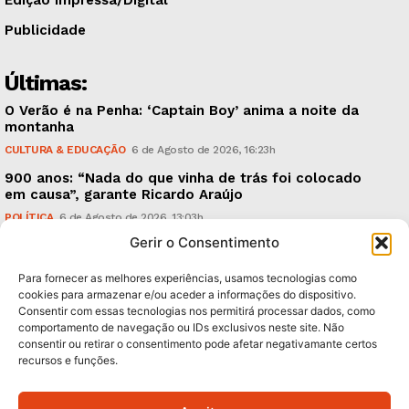
Publicidade
Últimas:
O Verão é na Penha: ‘Captain Boy’ anima a noite da
montanha
CULTURA & EDUCAÇÃO
6 de Agosto de 2026, 16:23h
900 anos: “Nada do que vinha de trás foi colocado
em causa”, garante Ricardo Araújo
POLÍTICA
6 de Agosto de 2026, 13:03h
Gerir o Consentimento
Fraude dada como provada, arguidos livres. Como?
CRÓNICAS
6 de Agosto de 2026, 09:58h
Para fornecer as melhores experiências, usamos tecnologias como
cookies para armazenar e/ou aceder a informações do dispositivo.
Consentir com essas tecnologias nos permitirá processar dados, como
Subscreva Newsletter:
comportamento de navegação ou IDs exclusivos neste site. Não
consentir ou retirar o consentimento pode afetar negativamante certos
recursos e funções.