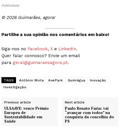
Publicidade
© 2026 Guimarães, agora!
Partilhe a sua opinião nos comentários em baixo!
Siga-nos no
Facebook
,
X
e
LinkedIn
.
Quer falar connosco? Envie um email
para
geral@guimaraesagora.pt
.
TAGS
António Mota
AvePark
Guimágua
Inovação
Investigação
Previous article
Next article
ULSAAVE: vence Prémio
Paulo Renato Faria: vai
Europeu de
“avançar com todos” na
Sustentabilidade em
conquista da concelhia do
Saúde
PS