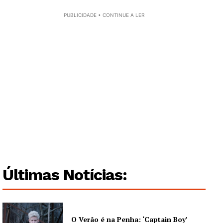
PUBLICIDADE • CONTINUE A LER
Guimarães, agora!
SUBSCREVA JÁ!
Institucional
Artigos
Últimas Notícias:
Edição Digital
Europa
Grande Entrevista
O Verão é na Penha: ‘Captain Boy’