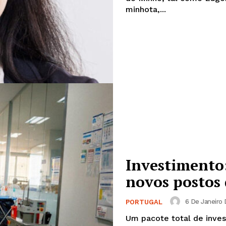
minhota,...
Investimento:
novos postos 
Institucional
6 De Janeiro 
PORTUGAL
Artigos
Um pacote total de inve
 agora!