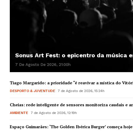
Sonus Art Fest: o epicentro da música
7 De Agosto De 2026, 21:00h
Tiago Margarido: a prioridade “é reavivar a mística do Vitór
DESPORTO & JUVENTUDE
7 de Agosto de 2026, 15:24h
Cheias: rede inteligente de sensores monitoriza caudais e an
AMBIENTE
7 de Agosto de 2026, 12:19h
Espaço Guimarães: ‘The Golden Ibérica Burger’ começa hoje