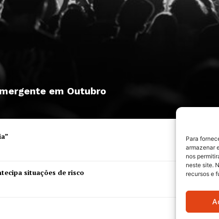
 emergente em Outubro
ia”
Para fornec
armazenar e
nos permiti
neste site. 
tecipa situações de risco
recursos e 
A