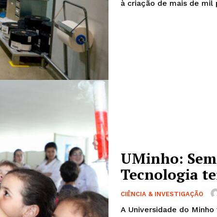
Edição Digital
à criação de mais de mil 
Europa
A JÁ!
Grande Entrevista
Publicidade
Quero ser Assinante
UMinho: Sema
Tecnologia te
CIÊNCIA & INVESTIGAÇÃO
A Universidade do Minho 