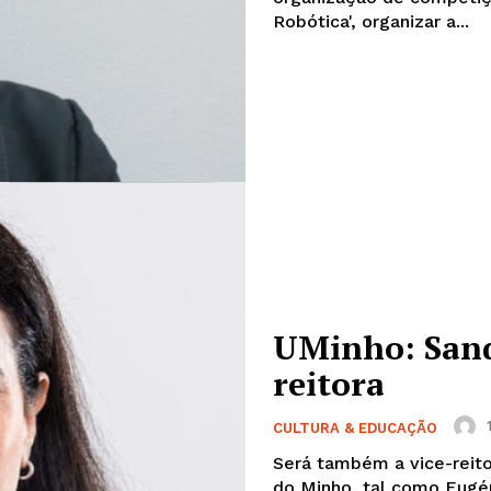
Robótica', organizar a...
UMinho: Sandr
reitora
CULTURA & EDUCAÇÃO
Será também a vice-reito
do Minho, tal como Eugéni