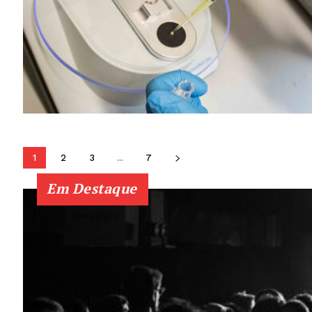
1
2
3
...
7
Em Destaque