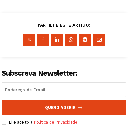
Institucional
PARTILHE ESTE ARTIGO:
Artigos
Edição Digital
Europa
Grande Entrevista
Subscreva Newsletter:
Publicidade
Quero ser Assinante
QUERO ADERIR
Li e aceito a
Política de Privacidade
.