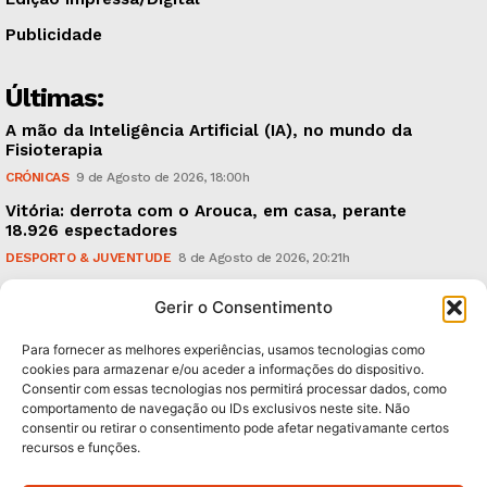
Publicidade
Últimas:
A mão da Inteligência Artificial (IA), no mundo da
Fisioterapia
CRÓNICAS
9 de Agosto de 2026, 18:00h
Vitória: derrota com o Arouca, em casa, perante
18.926 espectadores
DESPORTO & JUVENTUDE
8 de Agosto de 2026, 20:21h
Sonus Art Fest: o epicentro da música emergente em
Gerir o Consentimento
Outubro
CULTURA & EDUCAÇÃO
7 de Agosto de 2026, 21:00h
Para fornecer as melhores experiências, usamos tecnologias como
cookies para armazenar e/ou aceder a informações do dispositivo.
Consentir com essas tecnologias nos permitirá processar dados, como
Subscreva Newsletter:
comportamento de navegação ou IDs exclusivos neste site. Não
consentir ou retirar o consentimento pode afetar negativamante certos
recursos e funções.