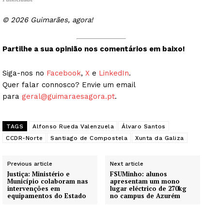
© 2026 Guimarães, agora!
Partilhe a sua opinião nos comentários em baixo!
Siga-nos no
Facebook
,
X
e
LinkedIn
.
Quer falar connosco? Envie um email
para
geral@guimaraesagora.pt
.
TAGS
Alfonso Rueda Valenzuela
Álvaro Santos
CCDR-Norte
Santiago de Compostela
Xunta da Galiza
Previous article
Next article
Justiça: Ministério e
FSUMinho: alunos
Guimarães, agora!
Município colaboram nas
apresentam um mono
intervenções em
lugar eléctrico de 270kg
equipamentos do Estado
no campus de Azurém
SUBSCREVA JÁ!