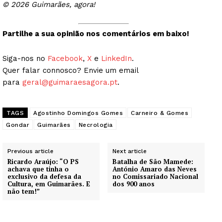
© 2026 Guimarães, agora!
Partilhe a sua opinião nos comentários em baixo!
Siga-nos no
Facebook
,
X
e
LinkedIn
.
Quer falar connosco? Envie um email
para
geral@guimaraesagora.pt
.
TAGS
Agostinho Domingos Gomes
Carneiro & Gomes
Gondar
Guimarães
Necrologia
Previous article
Next article
Ricardo Araújo: “O PS
Batalha de São Mamede:
achava que tinha o
António Amaro das Neves
exclusivo da defesa da
no Comissariado Nacional
Cultura, em Guimarães. E
dos 900 anos
não tem!”