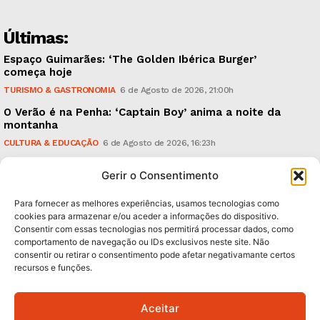
Últimas:
Espaço Guimarães: ‘The Golden Ibérica Burger’
começa hoje
TURISMO & GASTRONOMIA
6 de Agosto de 2026, 21:00h
O Verão é na Penha: ‘Captain Boy’ anima a noite da
montanha
CULTURA & EDUCAÇÃO
6 de Agosto de 2026, 16:23h
900 anos: “Nada do que vinha de trás foi colocado
Gerir o Consentimento
em causa”, garante Ricardo Araújo
POLÍTICA
6 de Agosto de 2026, 13:03h
Para fornecer as melhores experiências, usamos tecnologias como
cookies para armazenar e/ou aceder a informações do dispositivo.
Consentir com essas tecnologias nos permitirá processar dados, como
Subscreva Newsletter:
comportamento de navegação ou IDs exclusivos neste site. Não
consentir ou retirar o consentimento pode afetar negativamante certos
recursos e funções.
Aceitar
QUERO ADERIR