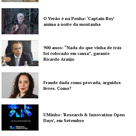
O Verão é na Penha: ‘Captain Boy’
anima a noite da montanha
Guimarães, agora!
900 anos: “Nada do que vinha de trás
foi colocado em causa”, garante
SUBSCREVA JÁ!
Ricardo Araújo
Fraude dada como provada, arguidos
Institucional
livres. Como?
Artigos
Edição Digital
UMinho: ‘Research & Innovation Open
Europa
Days’, em Setembro
Grande Entrevista