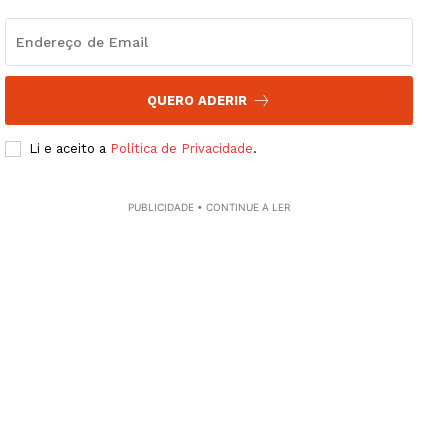
QUERO ADERIR
Li e aceito a
Política de Privacidade
.
PUBLICIDADE • CONTINUE A LER
Guimarães, agora!
SUBSCREVA JÁ!
Institucional
Artigos