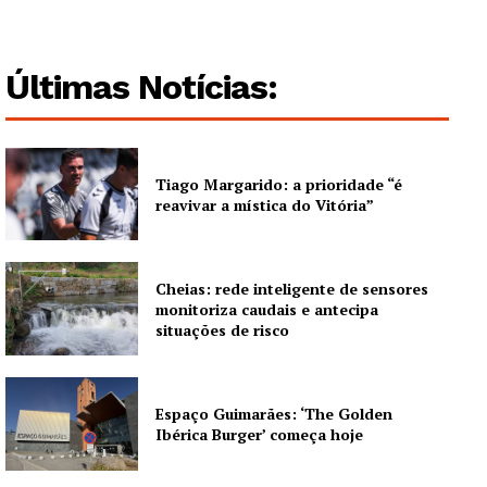
Edição Digital
Europa
Últimas Notícias:
Grande Entrevista
Publicidade
Quero ser Assinante
Tiago Margarido: a prioridade “é
reavivar a mística do Vitória”
Cheias: rede inteligente de sensores
monitoriza caudais e antecipa
situações de risco
Espaço Guimarães: ‘The Golden
Ibérica Burger’ começa hoje