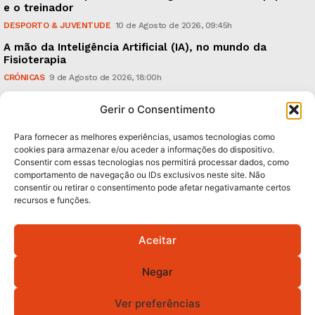
e o treinador
DESPORTO & JUVENTUDE
10 de Agosto de 2026, 09:45h
A mão da Inteligência Artificial (IA), no mundo da
Fisioterapia
CRÓNICAS
9 de Agosto de 2026, 18:00h
Vitória: derrota com o Arouca, em casa, perante
Gerir o Consentimento
18.926 espectadores
DESPORTO & JUVENTUDE
8 de Agosto de 2026, 20:21h
Para fornecer as melhores experiências, usamos tecnologias como
cookies para armazenar e/ou aceder a informações do dispositivo.
Consentir com essas tecnologias nos permitirá processar dados, como
Subscreva Newsletter:
comportamento de navegação ou IDs exclusivos neste site. Não
consentir ou retirar o consentimento pode afetar negativamante certos
recursos e funções.
Aceitar
QUERO ADERIR
Negar
Li e aceito a
Política de Privacidade
.
Ver preferências