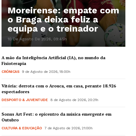
Moreirense: empate com
o Braga deixa feliz a
Guimarães, agora!
equipa e o treinador
10 De Agosto De 2026, 09:45h
SUBSCREVA JÁ!
A mão da Inteligência Artificial (IA), no mundo da
Fisioterapia
Institucional
CRÓNICAS
9 de Agosto de 2026, 18:00h
Vitória: derrota com o Arouca, em casa, perante 18.926
Artigos
espectadores
Edição Digital
DESPORTO & JUVENTUDE
8 de Agosto de 2026, 20:21h
Europa
Grande Entrevista
Sonus Art Fest: o epicentro da música emergente em
Outubro
Publicidade
CULTURA & EDUCAÇÃO
7 de Agosto de 2026, 21:00h
Quero ser Assinante