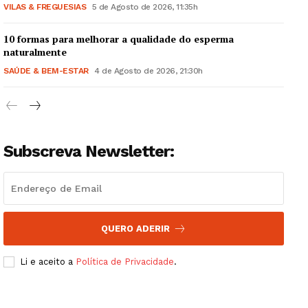
VILAS & FREGUESIAS
5 de Agosto de 2026, 11:35h
Institucional
10 formas para melhorar a qualidade do esperma
naturalmente
Artigos
SAÚDE & BEM-ESTAR
4 de Agosto de 2026, 21:30h
Edição Digital
Europa
Grande Entrevista
Publicidade
Subscreva Newsletter:
Quero ser Assinante
QUERO ADERIR
Li e aceito a
Política de Privacidade
.