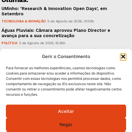
UMinho: ‘Research & Innovation Open Days’, em
Setembro
TECNOLOGIA & INOVAÇÃO
5 de Agosto de 2026, 21:00h
Águas Pluviais: Câmara aprovou Plano Director e
avança para a sua concretização
POLÍTICA
5 de Agosto de 2026, 15:36h
Guimarães Clássico: um festival de música entre 10 e
Gerir o Consentimento
15 de Agosto
CULTURA & EDUCAÇÃO
5 de Agosto de 2026, 12:06h
Para fornecer as melhores experiências, usamos tecnologias como
cookies para armazenar e/ou aceder a informações do dispositivo.
Consentir com essas tecnologias nos permitirá processar dados, como
Subscreva Newsletter:
comportamento de navegação ou IDs exclusivos neste site. Não
consentir ou retirar o consentimento pode afetar negativamante certos
recursos e funções.
Aceitar
QUERO ADERIR
Negar
Li e aceito a
Política de Privacidade
.