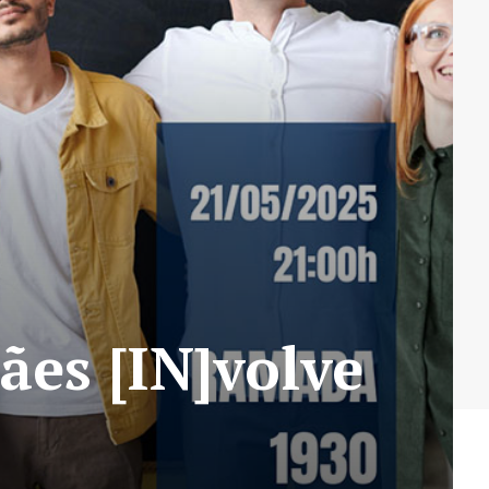
ães [IN]volve