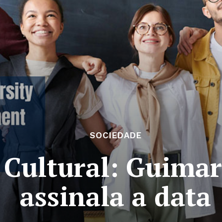
SOCIEDADE
 Cultural: Guimar
assinala a data