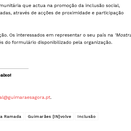
unitária que actua na promoção da inclusão social,
Publicidade
iadas, através de acções de proximidade e participação
Quero ser Assinante
ação. Os interessados em representar o seu país na
‘Mostr
s do formulário disponibilizado pela organização.
aixo!
al@guimaraesagora.pt
.
da Ramada
Guimarães [IN]volve
Inclusão