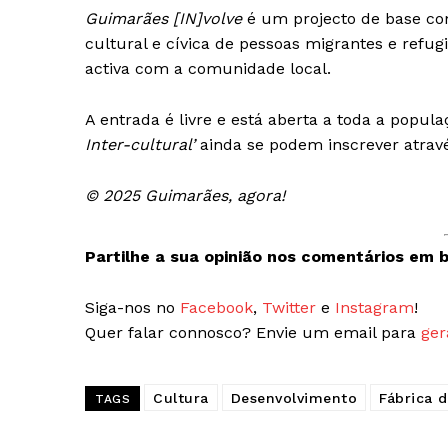
Guimarães [IN]volve
é um projecto de base com
cultural e cívica de pessoas migrantes e refug
activa com a comunidade local.
A entrada é livre e está aberta a toda a popul
Inter-cultural’
ainda se podem inscrever atravé
© 2025 Guimarães, agora!
Partilhe a sua opinião nos comentários em b
Siga-nos no
Facebook
,
Twitter
e
Instagram
!
Quer falar connosco? Envie um email para
ger
Cultura
Desenvolvimento
Fábrica 
TAGS