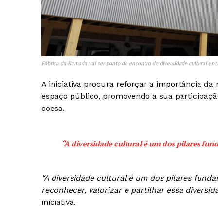
Fábrica da Ramada vai ser ponto de encontro de diversidade cultural en
A iniciativa procura reforçar a importância d
espaço público, promovendo a sua participaçã
coesa.
“A diversidade cultural é um dos pilares fun
“A diversidade cultural é um dos pilares fund
Guimarães,
reconhecer, valorizar e partilhar essa diversi
iniciativa.
SUBSCREV