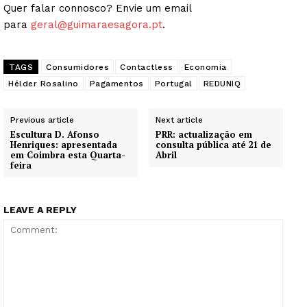
Quer falar connosco? Envie um email
para
geral@guimaraesagora.pt
.
TAGS
Consumidores
Contactless
Economia
Hélder Rosalino
Pagamentos
Portugal
REDUNIQ
Previous article
Next article
Escultura D. Afonso
PRR: actualização em
Henriques: apresentada
consulta pública até 21 de
em Coimbra esta Quarta-
Abril
feira
LEAVE A REPLY