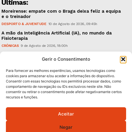
Últimas:
Moreirense: empate com o Braga deixa feliz a equipa
e o treinador
DESPORTO & JUVENTUDE
10 de Agosto de 2026, 09:45h
A mão da Inteligência Artificial (IA), no mundo da
Fisioterapia
CRÓNICAS
9 de Agosto de 2026, 18:00h
Vitória: derrota com o Arouca, em casa, perante
Gerir o Consentimento
18.926 espectadores
DESPORTO & JUVENTUDE
8 de Agosto de 2026, 20:21h
Para fornecer as melhores experiências, usamos tecnologias como
cookies para armazenar e/ou aceder a informações do dispositivo.
Consentir com essas tecnologias nos permitirá processar dados, como
Subscreva Newsletter:
comportamento de navegação ou IDs exclusivos neste site. Não
consentir ou retirar o consentimento pode afetar negativamante certos
recursos e funções.
Aceitar
QUERO ADERIR
Negar
Li e aceito a
Política de Privacidade
.