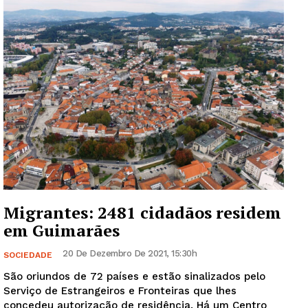
Guimarães, agora!
SUBSCREVA JÁ!
Migrantes: 2481 cidadãos residem
em Guimarães
Institucional
20 De Dezembro De 2021, 15:30h
SOCIEDADE
São oriundos de 72 países e estão sinalizados pelo
Artigos
Serviço de Estrangeiros e Fronteiras que lhes
Edição Digital
concedeu autorização de residência. Há um Centro