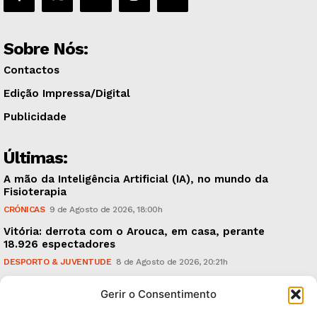
Sobre Nós:
Contactos
Edição Impressa/Digital
Publicidade
Últimas:
A mão da Inteligência Artificial (IA), no mundo da
Fisioterapia
CRÓNICAS
9 de Agosto de 2026, 18:00h
Vitória: derrota com o Arouca, em casa, perante
18.926 espectadores
DESPORTO & JUVENTUDE
8 de Agosto de 2026, 20:21h
Sonus Art Fest: o epicentro da música emergente em
Gerir o Consentimento
Outubro
CULTURA & EDUCAÇÃO
7 de Agosto de 2026, 21:00h