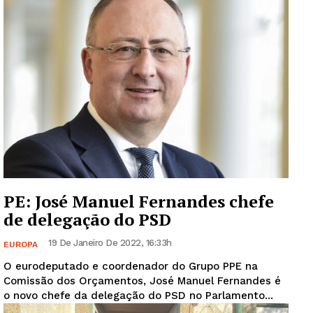
Guimarães, agora!
SUBSCREVA JÁ!
PE: José Manuel Fernandes chefe
de delegação do PSD
Institucional
19 De Janeiro De 2022, 16:33h
EUROPA
O eurodeputado e coordenador do Grupo PPE na
Artigos
Comissão dos Orçamentos, José Manuel Fernandes é
Edição Digital
o novo chefe da delegação do PSD no Parlamento...