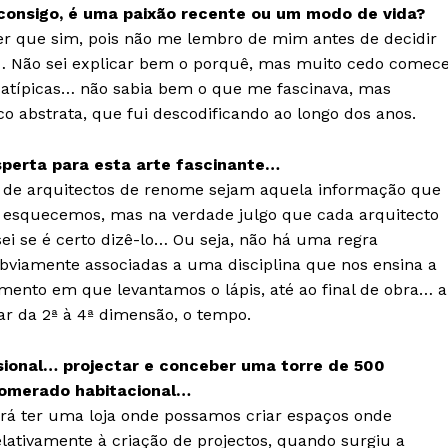
 consigo, é uma paixão recente ou um modo de vida?
r que sim, pois não me lembro de mim antes de decidir
… Não sei explicar bem o porquê, mas muito cedo comece
 atípicas… não sabia bem o que me fascinava, mas
abstrata, que fui descodificando ao longo dos anos.
sperta para esta arte fascinante…
o de arquitectos de renome sejam aquela informação que
s esquecemos, mas na verdade julgo que cada arquitecto
sei se é certo dizê-lo… Ou seja, não há uma regra
viamente associadas a uma disciplina que nos ensina a
ento em que levantamos o lápis, até ao final de obra… a
ar da 2ª à 4ª dimensão, o tempo.
sional… projectar e conceber uma torre de 500
lomerado habitacional…
rá ter uma loja onde possamos criar espaços onde
elativamente à criação de projectos, quando surgiu a