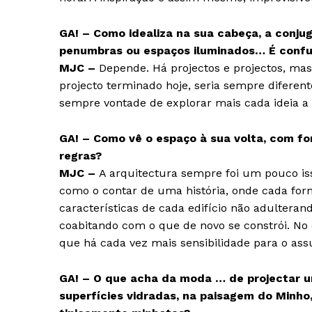
SUBSCREV
GA! – Como idealiza na sua cabeça, a conjug
penumbras ou espaços iluminados… É confusã
MJC –
Depende. Há projectos e projectos, ma
projecto terminado hoje, seria sempre diferen
sempre vontade de explorar mais cada ideia a
GA! – Como vê o espaço à sua volta, com f
regras?
MJC –
A arquitectura sempre foi um pouco i
como o contar de uma história, onde cada form
características de cada edifício não adultera
coabitando com o que de novo se constrói. No
que há cada vez mais sensibilidade para o ass
GA! – O que acha da moda … de projectar um
superfícies vidradas, na paisagem do Minho,