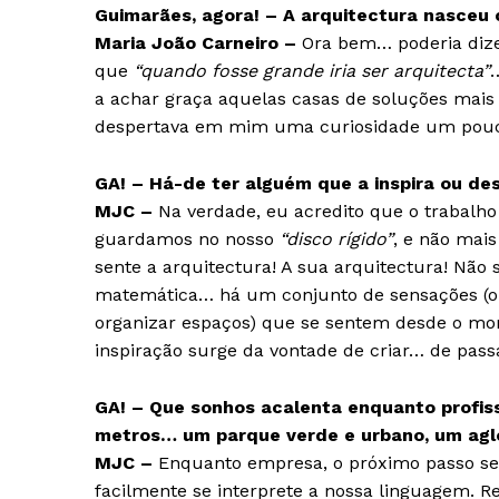
Guimarães, agora! – A arquitectura nasceu
Maria João Carneiro –
Ora bem… poderia dize
que
“quando fosse grande iria ser arquitecta”
a achar graça aquelas casas de soluções mais
despertava em mim uma curiosidade um pouco 
GA! – Há-de ter alguém que a inspira ou de
MJC –
Na verdade, eu acredito que o trabalh
guardamos no nosso
“disco rígido”
, e não mai
sente a arquitectura! A sua arquitectura! Não 
matemática… há um conjunto de sensações (ob
organizar espaços) que se sentem desde o mom
inspiração surge da vontade de criar… de pass
GA! – Que sonhos acalenta enquanto profis
metros… um parque verde e urbano, um ag
MJC –
Enquanto empresa, o próximo passo se
facilmente se interprete a nossa linguagem. R