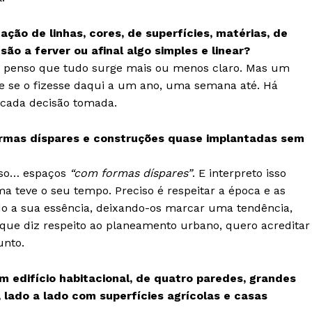
Europa
A JÁ!
Grande Entrevista
ação de linhas, cores, de superfícies, matérias, de
Publicidade
o a ferver ou afinal algo simples e linear?
s penso que tudo surge mais ou menos claro. Mas um
Quero ser Assinante
te se o fizesse daqui a um ano, uma semana até. Há
 cada decisão tomada.
ormas díspares e construções quase implantadas sem
sso… espaços
“com formas díspares”
. E interpreto isso
a teve o seu tempo. Preciso é respeitar a época e as
ndo a sua essência, deixando-os marcar uma tendência,
 que diz respeito ao planeamento urbano, quero acreditar
unto.
 edifício habitacional, de quatro paredes, grandes
 lado a lado com superfícies agrícolas e casas