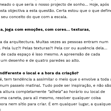
neado o que seria o nosso projecto de sonho… Hoje, após
sta objectiva a esta questão. Certa estou que o que defin
 seu conceito do que com a escala.
ica, joga com emoções, com cores… texturas,
ia da arquitectura. Muitas vezes as pessoas entram num
 Pela luz?! Pelas texturas?! Pela cor ou ausência dela…
ia de cada espaço é isso mesmo. A apreensão de cada
 um desenho e de quatro paredes ao alto.
indiferente o local e a hora da criação?
é, tem tendência a assimilar o meio que o envolve a toda 
Institucional
num passeio matinal. Tudo pode ser inspiração, e não sã
a altura completamente
“alheia”
ao horário ou local de
uma caneta, para ali mesmo, resolver qualquer coisa
Artigos
 agora!
ora nem sítio para criar. É em qualquer lugar, a qualque
Edição Digital
.