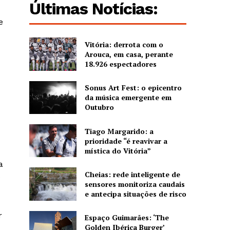
Últimas Notícias:
e
Vitória: derrota com o
Arouca, em casa, perante
18.926 espectadores
Sonus Art Fest: o epicentro
da música emergente em
Outubro
Tiago Margarido: a
prioridade “é reavivar a
mística do Vitória”
a
Cheias: rede inteligente de
o
sensores monitoriza caudais
e antecipa situações de risco
r
Espaço Guimarães: ‘The
Golden Ibérica Burger’