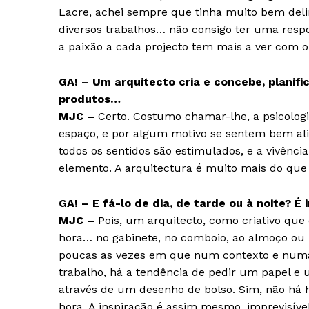
Lacre, achei sempre que tinha muito bem deli
diversos trabalhos… não consigo ter uma respo
a paixão a cada projecto tem mais a ver com o
GA! – Um arquitecto cria e concebe, planif
produtos…
MJC –
Certo. Costumo chamar-lhe, a psicolog
espaço, e por algum motivo se sentem bem ali.
todos os sentidos são estimulados, e a vivênc
elemento. A arquitectura é muito mais do que
GA! – E fá-lo de dia, de tarde ou à noite? É 
MJC –
Pois, um arquitecto, como criativo que 
hora… no gabinete, no comboio, ao almoço ou 
poucas as vezes em que num contexto e num
trabalho, há a tendência de pedir um papel e 
Guimarães,
através de um desenho de bolso. Sim, não há h
hora. A inspiração é assim mesmo, imprevisível