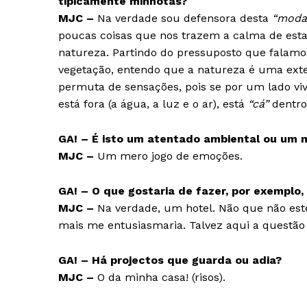
tipicamente minhotas?
MJC –
Na verdade sou defensora desta
“moda
poucas coisas que nos trazem a calma de est
natureza. Partindo do pressuposto que falam
vegetação, entendo que a natureza é uma ext
permuta de sensações, pois se por um lado viv
está fora (a água, a luz e o ar), está
“cá”
dentro
GA! – É isto um atentado ambiental ou um 
MJC –
Um mero jogo de emoções.
GA! – O que gostaria de fazer, por exemplo
MJC –
Na verdade, um hotel. Não que não est
mais me entusiasmaria. Talvez aqui a questão 
GA! – Há projectos que guarda ou adia?
MJC –
O da minha casa! (risos).