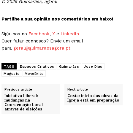
© 2025 Guimarães, agora!
Partilhe a sua opinião nos comentários em baixo!
Siga-nos no
Facebook
,
X
e
LinkedIn
.
Quer falar connosco? Envie um email
para
geral@guimaraesagora.pt
.
TAGS
Espaços Criativos
Guimarães
José Dias
Magusto
MoveBrito
Previous article
Next article
Iniciativa Liberal:
Costa: início das obras da
mudanças na
Igreja está em preparação
Coordenação Local
através de eleições