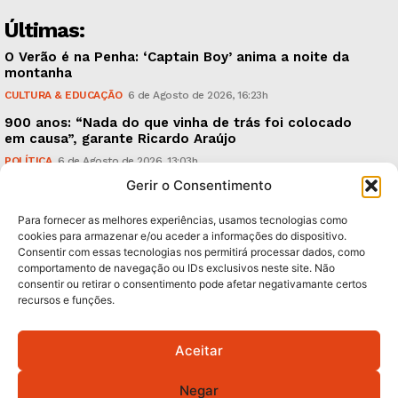
Últimas:
O Verão é na Penha: ‘Captain Boy’ anima a noite da
montanha
CULTURA & EDUCAÇÃO
6 de Agosto de 2026, 16:23h
900 anos: “Nada do que vinha de trás foi colocado
em causa”, garante Ricardo Araújo
POLÍTICA
6 de Agosto de 2026, 13:03h
Gerir o Consentimento
Fraude dada como provada, arguidos livres. Como?
CRÓNICAS
6 de Agosto de 2026, 09:58h
Para fornecer as melhores experiências, usamos tecnologias como
cookies para armazenar e/ou aceder a informações do dispositivo.
Consentir com essas tecnologias nos permitirá processar dados, como
Subscreva Newsletter:
comportamento de navegação ou IDs exclusivos neste site. Não
consentir ou retirar o consentimento pode afetar negativamante certos
recursos e funções.
Aceitar
QUERO ADERIR
Negar