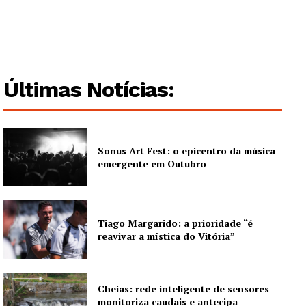
Guimarães, agora!
SUBSCREVA JÁ!
Últimas Notícias:
Institucional
Sonus Art Fest: o epicentro da música
Artigos
emergente em Outubro
Edição Digital
Europa
Tiago Margarido: a prioridade “é
Grande Entrevista
reavivar a mística do Vitória”
Publicidade
Quero ser Assinante
Cheias: rede inteligente de sensores
monitoriza caudais e antecipa