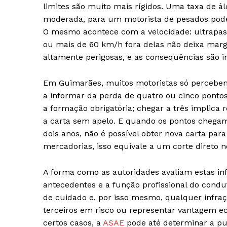
limites são muito mais rígidos. Uma taxa de 
moderada, para um motorista de pesados pode
O mesmo acontece com a velocidade: ultrapass
ou mais de 60 km/h fora delas não deixa marg
altamente perigosas, e as consequências são i
Em Guimarães, muitos motoristas só percebe
a informar da perda de quatro ou cinco pontos
a formação obrigatória; chegar a três implica r
a carta sem apelo. E quando os pontos chegam
dois anos, não é possível obter nova carta par
mercadorias, isso equivale a um corte direto n
A forma como as autoridades avaliam estas i
antecedentes e a função profissional do con
de cuidado e, por isso mesmo, qualquer infraç
terceiros em risco ou representar vantagem e
certos casos, a
ASAE
pode até determinar a pu