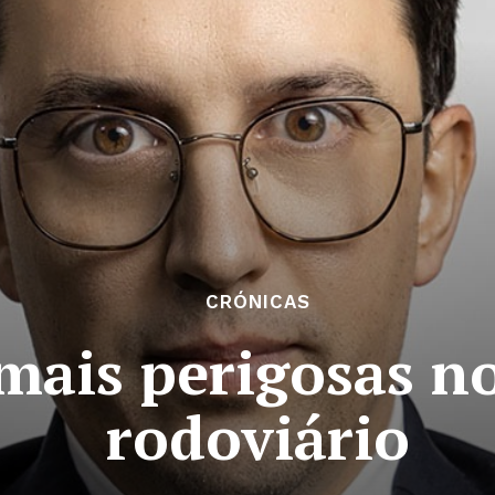
CRÓNICAS
mais perigosas n
rodoviário