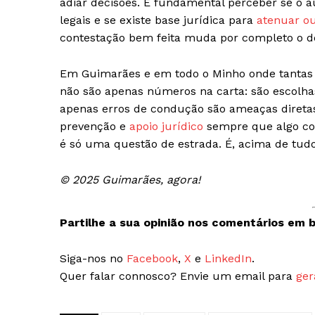
adiar decisões. É fundamental perceber se o au
legais e se existe base jurídica para
atenuar o
contestação bem feita muda por completo o des
Em Guimarães e em todo o Minho onde tantas f
não são apenas números na carta: são escolha
apenas erros de condução são ameaças diretas 
prevenção e
apoio jurídico
sempre que algo cor
é só uma questão de estrada. É, acima de tud
© 2025 Guimarães, agora!
Partilhe a sua opinião nos comentários em b
Siga-nos no
Facebook
,
X
e
LinkedIn
.
Quer falar connosco? Envie um email para
ger