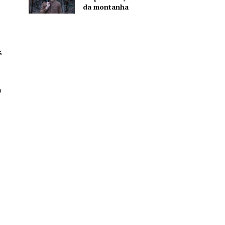
da montanha
s
o