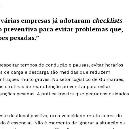
.
, várias empresas já adotaram
checklists
 preventiva para evitar problemas que,
es pesadas.”
Institucional
Artigos
espeitar tempos de condução e pausas, evitar horários
 agora!
Edição Digital
gras de carga e descarga são medidas que reduzem
nfrações muito graves. No setor logístico de Guimarães,
Europa
A JÁ!
as e rotinas de manutenção preventiva para evitar
Grande Entrevista
anções pesadas. A prática mostra que pequenos cuidados
Publicidade
Quero ser Assinante
este de álcool positivo, uma velocidade muito acima do
pido é essencial. Não é momento de ignorar a situação ou