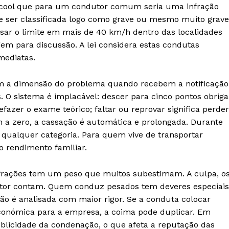
álcool que para um condutor comum seria uma infração
 ser classificada logo como grave ou mesmo muito grave
ar o limite em mais de 40 km/h dentro das localidades
em para discussão. A lei considera estas condutas
mediatas.
m a dimensão do problema quando recebem a notificação
. O sistema é implacável: descer para cinco pontos obriga
efazer o exame teórico; faltar ou reprovar significa perder
 a zero, a cassação é automática e prolongada. Durante
a qualquer categoria. Para quem vive de transportar
o rendimento familiar.
nfrações tem um peso que muitos subestimam. A culpa, o
dutor contam. Quem conduz pesados tem deveres especiais
ão é analisada com maior rigor. Se a conduta colocar
conómica para a empresa, a coima pode duplicar. Em
blicidade da condenação, o que afeta a reputação das