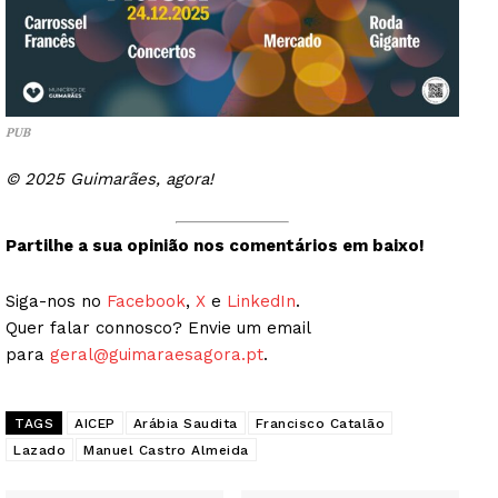
PUB
© 2025 Guimarães, agora!
Partilhe a sua opinião nos comentários em baixo!
Siga-nos no
Facebook
,
X
e
LinkedIn
.
Quer falar connosco? Envie um email
para
geral@guimaraesagora.pt
.
TAGS
AICEP
Arábia Saudita
Francisco Catalão
Lazado
Manuel Castro Almeida