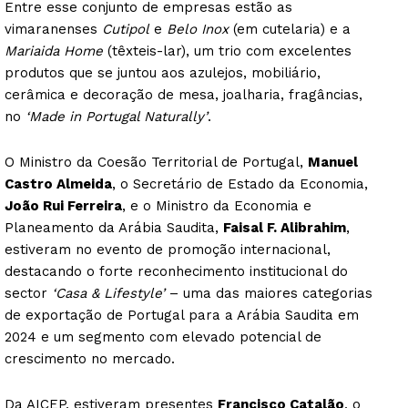
Entre esse conjunto de empresas estão as
vimaranenses
Cutipol
e
Belo Inox
(em cutelaria) e a
Mariaida Home
(têxteis-lar), um trio com excelentes
produtos que se juntou aos azulejos, mobiliário,
cerâmica e decoração de mesa, joalharia, fragâncias,
no
‘Made in Portugal Naturally’
.
O Ministro da Coesão Territorial de Portugal,
Manuel
Castro Almeida
, o Secretário de Estado da Economia,
João Rui Ferreira
, e o Ministro da Economia e
Planeamento da Arábia Saudita,
Faisal F. Alibrahim
,
estiveram no evento de promoção internacional,
destacando o forte reconhecimento institucional do
sector
‘Casa & Lifestyle’
– uma das maiores categorias
de exportação de Portugal para a Arábia Saudita em
2024 e um segmento com elevado potencial de
crescimento no mercado.
Da AICEP, estiveram presentes
Francisco Catalão
, o