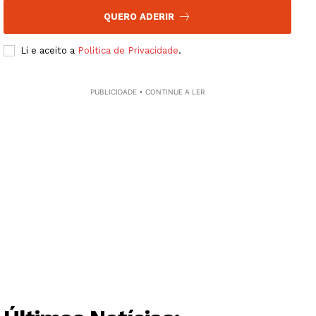
SUBSCREVA JÁ!
QUERO ADERIR
Li e aceito a
Política de Privacidade
.
Institucional
PUBLICIDADE • CONTINUE A LER
Artigos
Edição Digital
Europa
Grande Entrevista
Publicidade
Quero ser Assinante