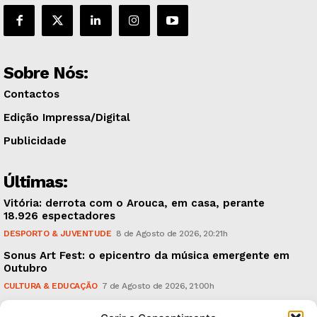
Sobre Nós:
Contactos
Edição Impressa/Digital
Publicidade
Últimas:
Vitória: derrota com o Arouca, em casa, perante
18.926 espectadores
DESPORTO & JUVENTUDE
8 de Agosto de 2026, 20:21h
Sonus Art Fest: o epicentro da música emergente em
Outubro
CULTURA & EDUCAÇÃO
7 de Agosto de 2026, 21:00h
Tiago Margarido: a prioridade “é reavivar a mística