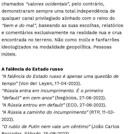
chamados
“valores ocidentais”
, pelo contrário,
demonstraram sempre uma total independência de
qualquer canal privilegiado alinhado com o reino do
“bem e do mal”
, baseando as suas escolhas, relatórios
e comentários exclusivamente na realidade nua e crua
encontrada no terreno. Não como
trolls
e fanfarrões
ideologizados na modalidade geopolítica. Pessoas
inúteis.
A falência do Estado russo
“A falência do Estado russo é apenas uma questão de
tempo”
(Von der Leyen, 17-04-2022).
“Rússia entra em incumprimento. É o primeiro
“default” em cem anos”
(Negócios, 27-06-2022).
“A Rússia entrou em default”
(ECO, 27-06-2022).
“A Rússia a caminho do incumprimento”
(RTP, 11-03-
2022).
“O rublo de Putin nem vale um cêntimo”
(João Carlos
Barradas, Sábado, 15-08-2023).