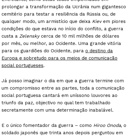
Guimarães, agora!
prolongar a transformação da Ucrânia num gigantesco
cemitério para testar a resiliência da Rússia ou, de
SUBSCREVA JÁ!
qualquer modo, um armistício que deixa
Kiev
em piores
condições do que estava no início do conflito, a guerra
custa a
Zelensky
cerca de 10 mil milhões de dólares
por mês, ou melhor, ao Ocidente. Uma grande vitória
Institucional
para os guardiões do Ocidente, para
o destino da
Europa e sobretudo para os meios de comunicação
Artigos
social portugueses
.
Edição Digital
Já posso imaginar o dia em que a guerra termine com
Europa
um compromisso entre as partes, toda a comunicação
Grande Entrevista
social portuguesa cantará em uníssono louvores ao
Publicidade
triunfo da paz, objectivo no qual tem trabalhado
Quero ser Assinante
secretamente com uma determinação inabalável.
E o único fomentador da guerra – como
Hiroo Onoda
, o
soldado japonês que trinta anos depois perguntou em