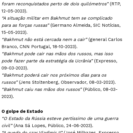
foram reconquistados perto de dois quilómetros”
(RTP,
12-05-2023).
“A situação militar em Bakhmut tem se complicado
para as forças russas”
(Germano Almeida, SIC Notícias,
15-05-2023).
“Bakhmut não está cercada nem a cair”
(general Carlos
Branco, CNN Portugal, 18-10-2023).
“Bakhmut pode cair nas mãos dos russos, mas isso
pode fazer parte da estratégia da Ucrânia”
(Expresso,
09-03-2023).
“Bakhmut poderá cair nos próximos dias para os
russos”
(Jens Stoltenberg, Observador, 08-03-2023).
“Bakhmut caiu nas mãos dos russos”
(Público, 08-03-
2023).
O golpe de Estado
“O Estado da Rússia esteve pertíssimo de uma guerra
civil”
(Ana Sá Lopes, Público, 24-06-2023).
“A queda do czar Vladimir II”
(José Milhazes, Expresso,