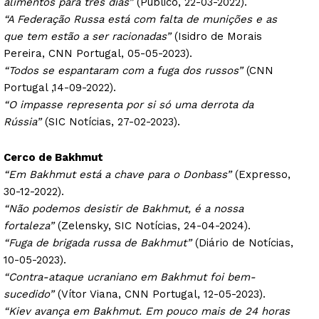
alimentos para três dias”
(Público, 22-03-2022).
“A Federação Russa está com falta de munições e as
que tem estão a ser racionadas”
(Isidro de Morais
Pereira, CNN Portugal, 05-05-2023).
“Todos se espantaram com a fuga dos russos”
(CNN
Portugal ,14-09-2022).
“O impasse representa por si só uma derrota da
Rússia”
(SIC Notícias, 27-02-2023).
Cerco de Bakhmut
“Em Bakhmut está a chave para o Donbass”
(Expresso,
30-12-2022).
“Não podemos desistir de Bakhmut, é a nossa
fortaleza”
(Zelensky, SIC Notícias, 24-04-2024).
“Fuga de brigada russa de Bakhmut”
(Diário de Notícias,
10-05-2023).
“Contra-ataque ucraniano em Bakhmut foi bem-
sucedido”
(Vítor Viana, CNN Portugal, 12-05-2023).
“Kiev avança em Bakhmut. Em pouco mais de 24 horas