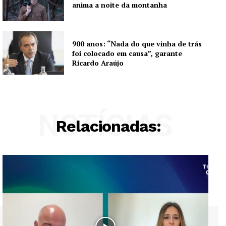
anima a noite da montanha
SUBSCREVA JÁ!
900 anos: “Nada do que vinha de trás
foi colocado em causa”, garante
Institucional
Ricardo Araújo
Artigos
Edição Digital
Europa
NOTÍCIAS
Relacionadas:
Grande Entrevista
Publicidade
Quero ser Assinante