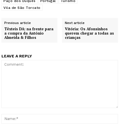
Paço dos Duques
Portugal
Turismo
Vila de São Torcato
Previous article
Next article
Têxteis DA: na frente para
Vitória: Os Afonsinhos
a compra da António
querem chegar a todas as
Almeida & Filhos
crianças
LEAVE A REPLY
Comment:
Name