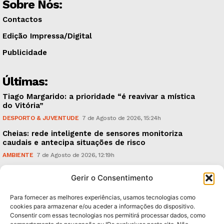
Sobre Nós:
Contactos
Edição Impressa/Digital
Publicidade
Últimas:
Tiago Margarido: a prioridade “é reavivar a mística
do Vitória”
DESPORTO & JUVENTUDE
7 de Agosto de 2026, 15:24h
Cheias: rede inteligente de sensores monitoriza
caudais e antecipa situações de risco
AMBIENTE
7 de Agosto de 2026, 12:19h
Espaço Guimarães: ‘The Golden Ibérica Burger’
Gerir o Consentimento
começa hoje
TURISMO & GASTRONOMIA
6 de Agosto de 2026, 21:00h
Para fornecer as melhores experiências, usamos tecnologias como
cookies para armazenar e/ou aceder a informações do dispositivo.
Consentir com essas tecnologias nos permitirá processar dados, como
Subscreva Newsletter: