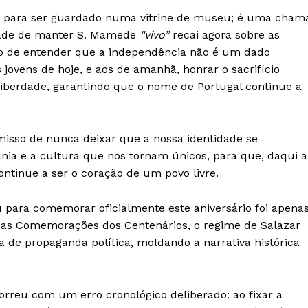
co para ser guardado numa vitrine de museu; é uma cham
idade de manter S. Mamede
“vivo”
recai agora sobre as
ão de entender que a independência não é um dado
jovens de hoje, e aos de amanhã, honrar o sacrifício
liberdade, garantindo que o nome de Portugal continue a
omisso de nunca deixar que a nossa identidade se
nia e a cultura que nos tornam únicos, para que, daqui a
ntinue a ser o coração de um povo livre.
Institucional
 para comemorar oficialmente este aniversário foi apena
das Comemorações dos Centenários, o regime de Salazar
Artigos
 de propaganda política, moldando a narrativa histórica
 agora!
Edição Digital
Europa
A JÁ!
Grande Entrevista
rreu com um erro cronológico deliberado: ao fixar a