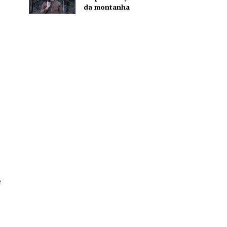
da montanha
e