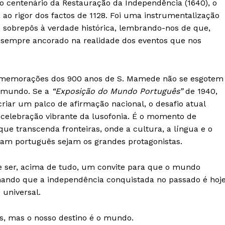
o centenário da Restauração da Independência (1640), o
Publicidade
ao rigor dos factos de 1128. Foi uma instrumentalização
Quero ser Assinante
 sobrepôs à verdade histórica, lembrando-nos de que,
r sempre ancorado na realidade dos eventos que nos
 comemorações dos 900 anos de S. Mamede não se esgotem
o mundo. Se a
“Exposição do Mundo Português”
de 1940,
riar um palco de afirmação nacional, o desafio atual
 celebração vibrante da lusofonia. É o momento de
ue transcenda fronteiras, onde a cultura, a língua e o
lam português sejam os grandes protagonistas.
e ser, acima de tudo, um convite para que o mundo
mando que a independência conquistada no passado é hoj
 universal.
s, mas o nosso destino é o mundo.