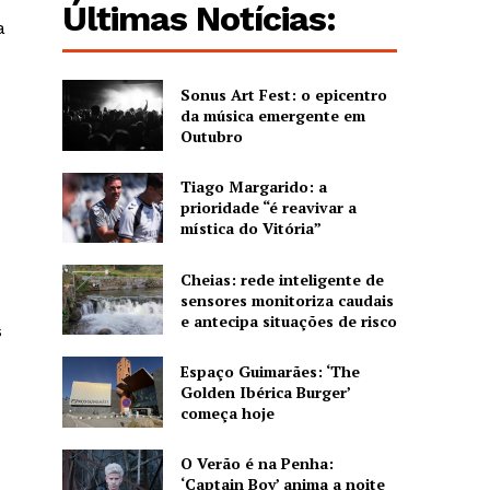
Últimas Notícias:
a
Sonus Art Fest: o epicentro
da música emergente em
Outubro
Tiago Margarido: a
prioridade “é reavivar a
mística do Vitória”
Cheias: rede inteligente de
sensores monitoriza caudais
e antecipa situações de risco
s
Espaço Guimarães: ‘The
Golden Ibérica Burger’
começa hoje
O Verão é na Penha:
‘Captain Boy’ anima a noite