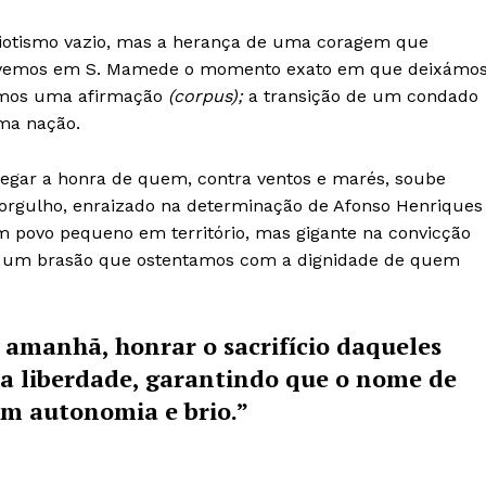
riotismo vazio, mas a herança de uma coragem que
ás, vemos em S. Mamede o momento exato em que deixámo
rmos uma afirmação
(corpus);
a transição de um condado
ma nação.
regar a honra de quem, contra ventos e marés, soube
e orgulho, enraizado na determinação de Afonso Henriques
m povo pequeno em território, mas gigante na convicção
o, um brasão que ostentamos com a dignidade de quem
e amanhã, honrar o sacrifício daqueles
 a liberdade, garantindo que o nome de
om autonomia e brio.”