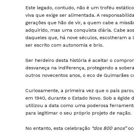
Este legado, contudo, não é um troféu estáti
viva que exige ser alimentada. A responsabil
gerações que hão de vir, a quem cabe a miss
adquirido, mas uma conquista diária. Cabe aos 
daqueles que, há nove séculos, escolheram a 
ser escrito com autonomia e brio.
Ser herdeiro desta história é aceitar o compr
desvaneça na indiferença, protegendo a sobera
outros novecentos anos, o eco de Guimarães co
Curiosamente, a primeira vez que o país parou
em 1940, durante o Estado Novo. Sob a égide 
utilizou a data como uma poderosa ferramenta
Guimarães,
para legitimar o seu próprio projeto de nação.
SUBSCREV
No entanto, esta celebração
“dos 800 anos”
oco