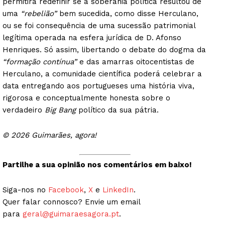
permitirá redefinir se a soberania política resultou de
uma
“rebelião”
bem sucedida, como disse Herculano,
ou se foi consequência de uma sucessão patrimonial
legítima operada na esfera jurídica de D. Afonso
Henriques. Só assim, libertando o debate do dogma da
“formação contínua”
e das amarras oitocentistas de
Herculano, a comunidade científica poderá celebrar a
data entregando aos portugueses uma história viva,
rigorosa e conceptualmente honesta sobre o
verdadeiro
Big Bang
político da sua pátria.
© 2026 Guimarães, agora!
Partilhe a sua opinião nos comentários em baixo!
Siga-nos no
Facebook
,
X
e
LinkedIn
.
Quer falar connosco? Envie um email
para
geral@guimaraesagora.pt
.