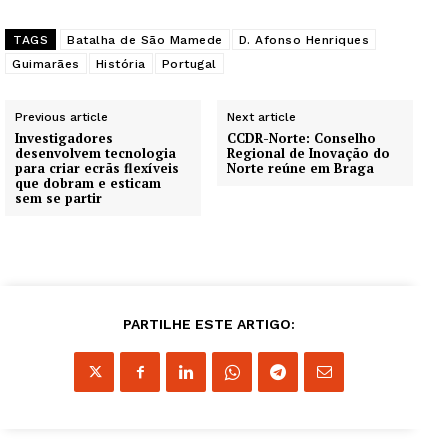
Guimarães, agora!
TAGS
Batalha de São Mamede
D. Afonso Henriques
SUBSCREVA JÁ!
Guimarães
História
Portugal
Previous article
Next article
Investigadores
CCDR-Norte: Conselho
desenvolvem tecnologia
Regional de Inovação do
Institucional
para criar ecrãs flexíveis
Norte reúne em Braga
que dobram e esticam
sem se partir
Artigos
Edição Digital
Europa
Grande Entrevista
PARTILHE ESTE ARTIGO:
Publicidade
Quero ser Assinante