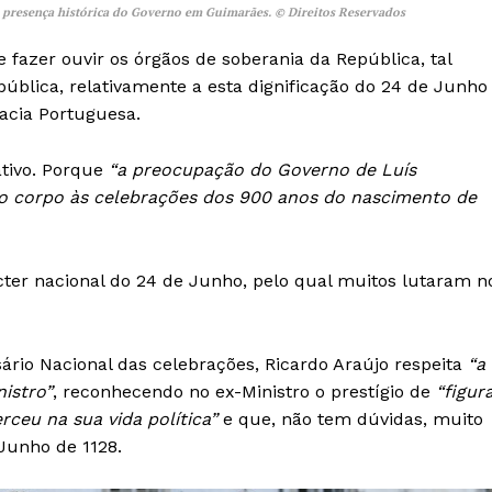
Europa
a presença histórica do Governo em Guimarães. © Direitos Reservados
A JÁ!
Grande Entrevista
 fazer ouvir os órgãos de soberania da República, tal
Publicidade
pública, relativamente a esta dignificação do 24 de Junho
Quero ser Assinante
acia Portuguesa.
tivo. Porque
“a preocupação do Governo de Luís
ão corpo às celebrações dos 900 anos do nascimento de
ter nacional do 24 de Junho, pelo qual muitos lutaram n
ário Nacional das celebrações, Ricardo Araújo respeita
“a
istro”
, reconhecendo no ex-Ministro o prestígio de
“figur
rceu na sua vida política”
e que, não tem dúvidas, muito
 Junho de 1128.