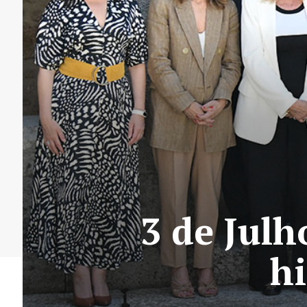
3 de Julh
h