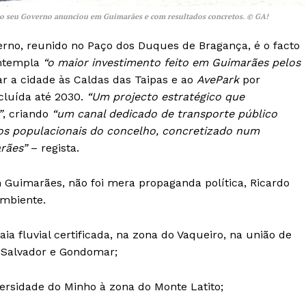
 o seu Governo anunciou em Guimarães e com resultados concretos. © GA!
rno, reunido no Paço dos Duques de Bragança, é o facto
ntempla
“o maior investimento feito em Guimarães pelos
gar a cidade às Caldas das Taipas e ao
AvePark
por
cluída até 2030.
“Um projecto estratégico que
”
, criando
“um canal dedicado de transporte público
cos populacionais do concelho, concretizado num
arães”
– regista.
Guimarães, não foi mera propaganda política, Ricardo
Ambiente.
a fluvial certificada, na zona do Vaqueiro, na união de
o Salvador e Gondomar;
versidade do Minho à zona do Monte Latito;