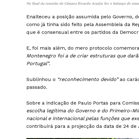
No final da reunião de Câmara Ricardo Araújo fez o balanço de um
SUBSCREV
Enalteceu a posição assumida pelo Governo, de
como já tinha sido feito pela Assembleia da Re
que é consensual entre os partidos da Democr
E, foi mais além, do mero protocolo comemora
Montenegro foi a de criar estruturas que dar
Portugal”
.
Sublinhou o
“reconhecimento devido”
ao carác
passado.
Sobre a indicação de Paulo Portas para Comiss
escolha legítima do Governo e do Primeiro-Min
nacional e internacional pelas funções que exe
contribuirá para a projecção da data de 24 de