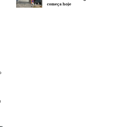
começa hoje
o
a