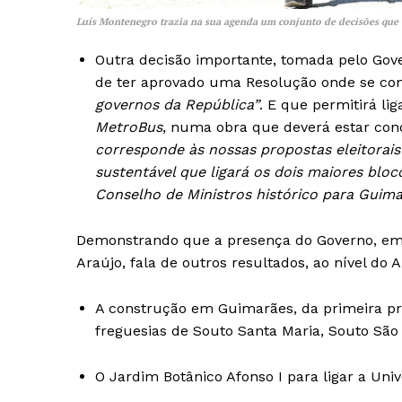
Luís Montenegro trazia na sua agenda um conjunto de decisões que
Outra decisão importante, tomada pelo Gove
de ter aprovado uma Resolução onde se co
governos da República”
. E que permitirá li
MetroBus
, numa obra que deverá estar con
corresponde às nossas propostas eleitorais
sustentável que ligará os dois maiores blo
Conselho de Ministros histórico para Guim
Demonstrando que a presença do Governo, em 
Araújo, fala de outros resultados, ao nível do 
A construção em Guimarães, da primeira prai
freguesias de Souto Santa Maria, Souto Sã
O Jardim Botânico Afonso I para ligar a Uni