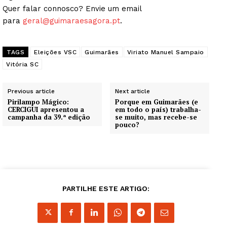
Quer falar connosco? Envie um email
para
geral@guimaraesagora.pt
.
TAGS
Eleições VSC
Guimarães
Viriato Manuel Sampaio
Vitória SC
Previous article
Next article
Pirilampo Mágico:
Porque em Guimarães (e
CERCIGUI apresentou a
em todo o país) trabalha-
campanha da 39.ª edição
se muito, mas recebe-se
pouco?
Guimarães, agora!
SUBSCREVA JÁ!
PARTILHE ESTE ARTIGO:
Institucional