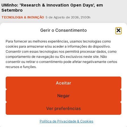
UMinho: ‘Research & Innovation Open Days’, em
Setembro
TECNOLOGIA & INOVAÇÃO
5 de Agosto de 2026, 21:00h
Águas Pluviais: Câmara aprovou Plano Director e
Gerir o Consentimento
avança para a sua concretização
POLÍTICA
5 de Agosto de 2026, 15:36h
Para fornecer as melhores experiências, usamos tecnologias como
cookies para armazenar e/ou aceder a informações do dispositivo.
Consentir com essas tecnologias nos permitirá processar dados, como
Subscreva Newsletter:
comportamento de navegação ou IDs exclusivos neste site. Não
consentir ou retirar o consentimento pode afetar negativamante certos
recursos e funções.
Aceitar
QUERO ADERIR
Negar
Li e aceito a
Política de Privacidade
.
Ver preferências
© 2026 GA! Todos os direitos reservados.
Política de Privacidade & Cookies