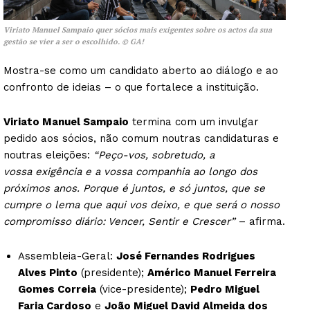
Viriato Manuel Sampaio quer sócios mais exigentes sobre os actos da sua
gestão se vier a ser o escolhido. © GA!
Mostra-se como um candidato aberto ao diálogo e ao
confronto de ideias – o que fortalece a instituição.
Viriato Manuel Sampaio
termina com um invulgar
pedido aos sócios, não comum noutras candidaturas e
noutras eleições:
“Peço-vos, sobretudo, a
vossa exigência e a vossa companhia ao longo dos
próximos anos. Porque é juntos, e só juntos, que se
cumpre o lema que aqui vos deixo, e que será o nosso
compromisso diário: Vencer, Sentir e Crescer”
– afirma.
Assembleia-Geral:
José Fernandes Rodrigues
Alves Pinto
(presidente);
Américo Manuel Ferreira
Gomes Correia
(vice-presidente);
Pedro Miguel
Faria Cardoso
e
João Miguel David Almeida dos