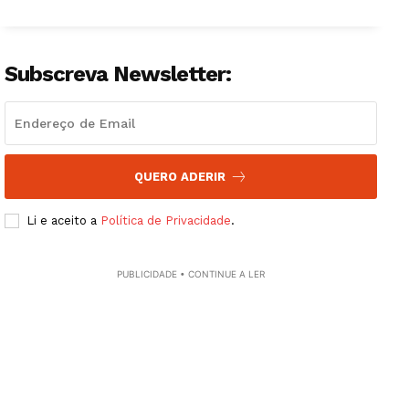
Artigos
Edição Digital
Subscreva Newsletter:
Europa
Grande Entrevista
Publicidade
Quero ser Assinante
QUERO ADERIR
Li e aceito a
Política de Privacidade
.
PUBLICIDADE • CONTINUE A LER