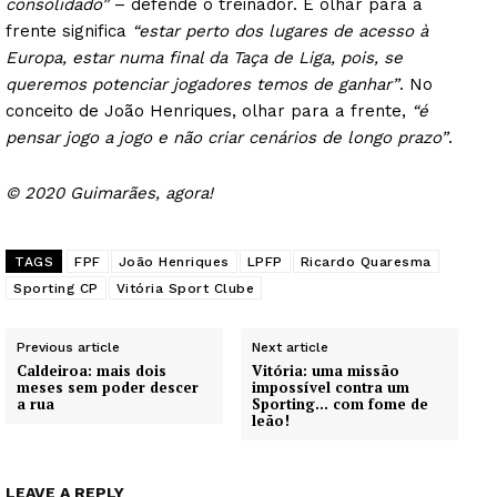
consolidado”
– defende o treinador. E olhar para a
frente significa
“estar perto dos lugares de acesso à
Europa, estar numa final da Taça de Liga, pois, se
queremos potenciar jogadores temos de ganhar”
. No
conceito de João Henriques, olhar para a frente,
“é
pensar jogo a jogo e não criar cenários de longo prazo”
.
© 2020 Guimarães, agora!
TAGS
FPF
João Henriques
LPFP
Ricardo Quaresma
Sporting CP
Vitória Sport Clube
Previous article
Next article
Caldeiroa: mais dois
Vitória: uma missão
meses sem poder descer
impossível contra um
a rua
Sporting… com fome de
leão!
LEAVE A REPLY