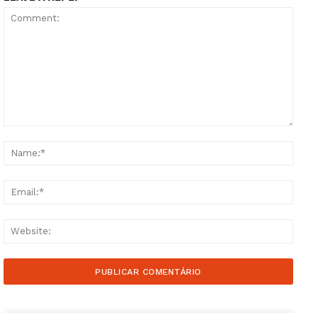
Comment:
Name
Email
Websi