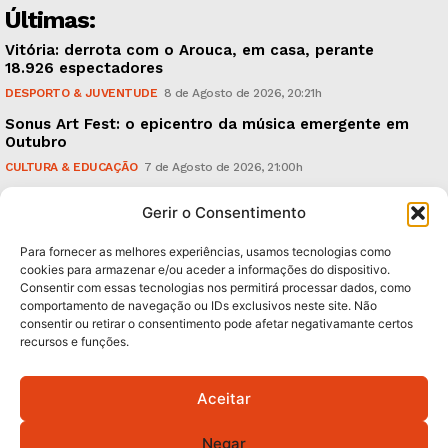
Últimas:
Vitória: derrota com o Arouca, em casa, perante
18.926 espectadores
DESPORTO & JUVENTUDE
8 de Agosto de 2026, 20:21h
Sonus Art Fest: o epicentro da música emergente em
Outubro
CULTURA & EDUCAÇÃO
7 de Agosto de 2026, 21:00h
Tiago Margarido: a prioridade “é reavivar a mística
Gerir o Consentimento
do Vitória”
DESPORTO & JUVENTUDE
7 de Agosto de 2026, 15:24h
Para fornecer as melhores experiências, usamos tecnologias como
cookies para armazenar e/ou aceder a informações do dispositivo.
Consentir com essas tecnologias nos permitirá processar dados, como
Subscreva Newsletter:
comportamento de navegação ou IDs exclusivos neste site. Não
consentir ou retirar o consentimento pode afetar negativamante certos
recursos e funções.
Aceitar
QUERO ADERIR
Negar