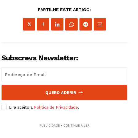
PARTILHE ESTE ARTIGO:
Guimarães, agora!
SUBSCREVA JÁ!
Subscreva Newsletter:
Institucional
QUERO ADERIR
Artigos
Edição Digital
Li e aceito a
Política de Privacidade
.
Europa
Grande Entrevista
PUBLICIDADE • CONTINUE A LER
Publicidade