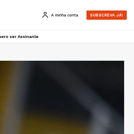
A minha conta
SUBSCREVA JÁ!
ero ser Assinante