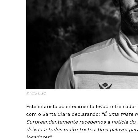
© Vitória SC
Este infausto acontecimento levou o treinador 
com o Santa Clara declarando:
“É uma triste n
Surpreendentemente recebemos a notícia do f
Guimarães,
deixou a todos muito tristes. Uma palavra para
jogadores”
.