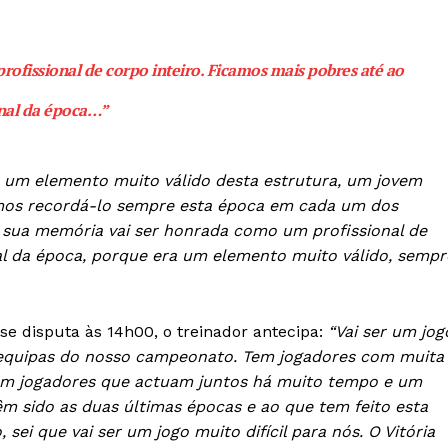
Europa
A JÁ!
Grande Entrevista
ofissional de corpo inteiro. Ficamos mais pobres até ao
Publicidade
Quero ser Assinante
inal da época
…”
a um elemento muito válido desta estrutura, um jovem
amos recordá-lo sempre esta época em cada um dos
 sua memória vai ser honrada como um profissional de
nal da época, porque era um elemento muito válido, sempr
e disputa às 14h00, o treinador antecipa:
“Vai ser um jog
s equipas do nosso campeonato. Tem jogadores com muita
com jogadores que actuam juntos há muito tempo e um
êm sido as duas últimas épocas e ao que tem feito esta
ei que vai ser um jogo muito difícil para nós. O Vitória