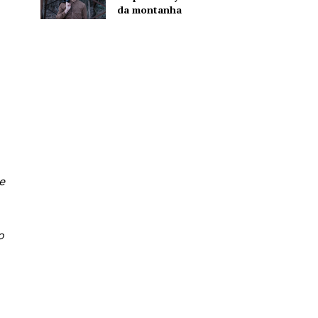
da montanha
e
o