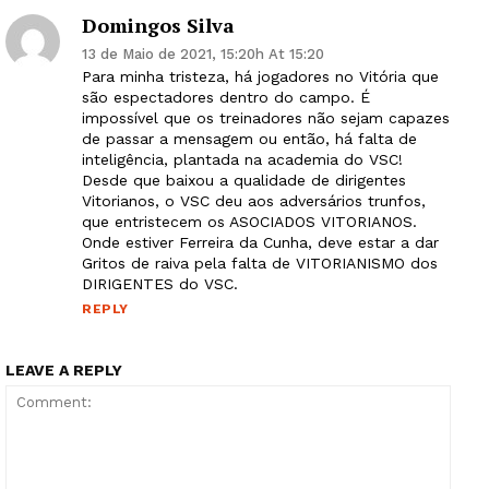
Domingos Silva
13 de Maio de 2021, 15:20h At 15:20
Guimarães, agora!
Para minha tristeza, há jogadores no Vitória que
são espectadores dentro do campo. É
impossível que os treinadores não sejam capazes
SUBSCREVA JÁ!
de passar a mensagem ou então, há falta de
inteligência, plantada na academia do VSC!
Desde que baixou a qualidade de dirigentes
Vitorianos, o VSC deu aos adversários trunfos,
que entristecem os ASOCIADOS VITORIANOS.
Institucional
Onde estiver Ferreira da Cunha, deve estar a dar
Gritos de raiva pela falta de VITORIANISMO dos
DIRIGENTES do VSC.
Artigos
REPLY
Edição Digital
Europa
LEAVE A REPLY
Grande Entrevista
Publicidade
Quero ser Assinante