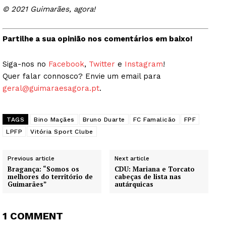
© 2021 Guimarães, agora!
Partilhe a sua opinião nos comentários em baixo!
Siga-nos no
Facebook
,
Twitter
e
Instagram
!
Quer falar connosco? Envie um email para
geral@guimaraesagora.pt
.
TAGS
Bino Maçães
Bruno Duarte
FC Famalicão
FPF
LPFP
Vitória Sport Clube
Previous article
Next article
Bragança: “Somos os
CDU: Mariana e Torcato
melhores do território de
cabeças de lista nas
Guimarães”
autárquicas
1 COMMENT