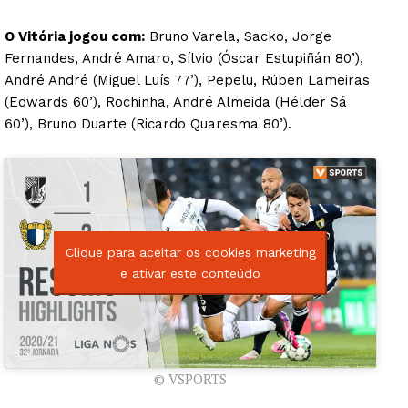
O Vitória jogou com:
Bruno Varela, Sacko, Jorge
Fernandes, André Amaro, Sílvio (Óscar Estupiñán 80’),
André André (Miguel Luís 77’), Pepelu, Rúben Lameiras
(Edwards 60’), Rochinha, André Almeida (Hélder Sá
60’), Bruno Duarte (Ricardo Quaresma 80’).
Clique para aceitar os cookies marketing
e ativar este conteúdo
© VSPORTS