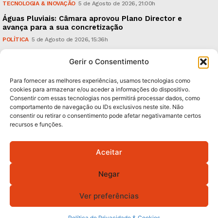
TECNOLOGIA & INOVAÇÃO
5 de Agosto de 2026, 21:00h
Águas Pluviais: Câmara aprovou Plano Director e
avança para a sua concretização
POLÍTICA
5 de Agosto de 2026, 15:36h
Guimarães Clássico: um festival de música entre 10 e
Gerir o Consentimento
15 de Agosto
CULTURA & EDUCAÇÃO
5 de Agosto de 2026, 12:06h
Para fornecer as melhores experiências, usamos tecnologias como
cookies para armazenar e/ou aceder a informações do dispositivo.
Consentir com essas tecnologias nos permitirá processar dados, como
Subscreva Newsletter:
comportamento de navegação ou IDs exclusivos neste site. Não
consentir ou retirar o consentimento pode afetar negativamante certos
recursos e funções.
Aceitar
QUERO ADERIR
Negar
Li e aceito a
Política de Privacidade
.
Ver preferências
Política de Privacidade & Cookies
© 2026 GA! Todos os direitos reservados.