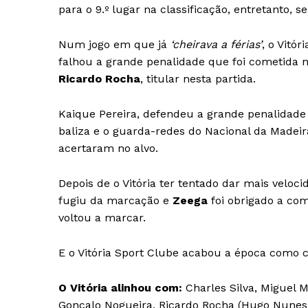
para o 9.º lugar na classificação, entretanto, s
Num jogo em que já
‘cheirava a férias’
, o Vitó
falhou a grande penalidade que foi cometida n
Ricardo Rocha
, titular nesta partida.
Kaique Pereira, defendeu a grande penalida
baliza e o guarda-redes do Nacional da Madeira
acertaram no alvo.
Depois de o Vitória ter tentado dar mais veloci
fugiu da marcação e
Zeega
foi obrigado a com
voltou a marcar.
E o Vitória Sport Clube acabou a época como 
O Vitória alinhou com:
Charles Silva, Miguel M
Gonçalo Nogueira, Ricardo Rocha (Hugo Nunes 8