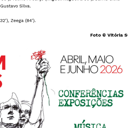
Gustavo Silva.
32’), Zeega (84’).
Foto © Vitória 
Institucional
Artigos
 agora!
Edição Digital
Europa
A JÁ!
Grande Entrevista
Publicidade
Quero ser Assinante