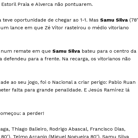
e Estoril Praia e Alverca não pontuarem.
ria teve oportunidade de chegar ao 1-1. Mas
Samu Silva
(78’
um lance em que Zé Vítor rasteirou o médio vitoriano
de num remate em que
Samu Silva
bateu para o centro da
 defendeu para a frente. Na recarga, os vitorianos não
dade ao seu jogo, foi o Nacional a criar perigo: Pablo Ruan
eter falta para grande penalidade. E Jesús Ramírez lá
começou: a perder!
aga, Thiago Balieiro, Rodrigo Abascal, Francisco Dias,
0’), Telmo Arcanjo (Miguel Nogueira 80’), Samu Silva