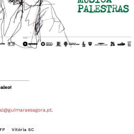
aixo!
al@guimaraesagora.pt
.
FP
Vitória SC