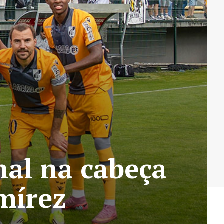
nal na cabeça
mírez