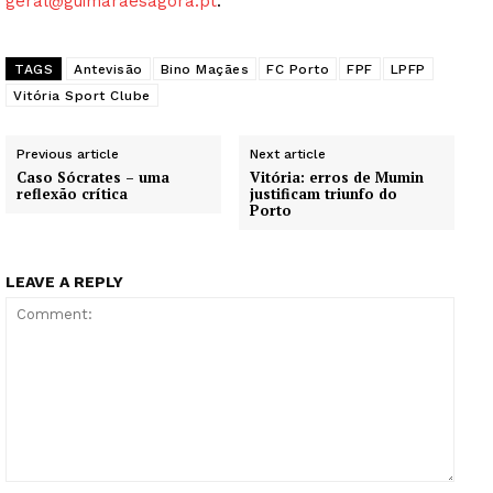
geral@guimaraesagora.pt
.
TAGS
Antevisão
Bino Maçães
FC Porto
FPF
LPFP
Vitória Sport Clube
Previous article
Next article
Caso Sócrates – uma
Vitória: erros de Mumin
reflexão crítica
justificam triunfo do
Porto
LEAVE A REPLY
Comment: