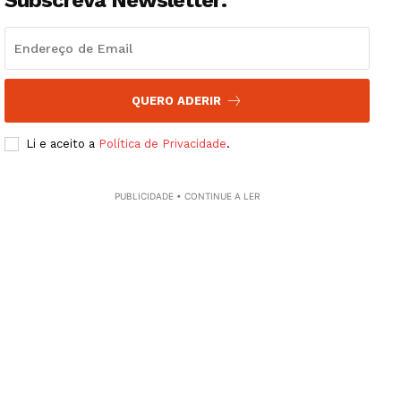
Subscreva Newsletter:
Guimarães, agora!
SUBSCREVA JÁ!
QUERO ADERIR
Li e aceito a
Política de Privacidade
.
Institucional
Artigos
PUBLICIDADE • CONTINUE A LER
Edição Digital
Europa
Grande Entrevista
Publicidade
Quero ser Assinante