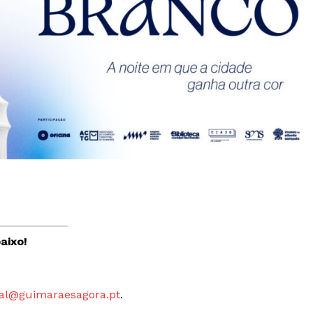
aixo!
al@guimaraesagora.pt
.