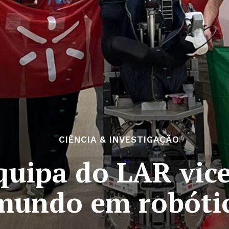
CIÊNCIA & INVESTIGAÇÃO
quipa do LAR vic
mundo em robóti