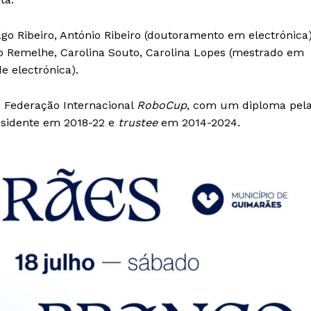
go Ribeiro, António Ribeiro (doutoramento em electrónica)
o Remelhe, Carolina Souto, Carolina Lopes (mestrado em
e electrónica).
 Federação Internacional
RoboCup
, com um diploma pel
Institucional
residente em 2018-22 e
trustee
em 2014-2024.
Artigos
 agora!
Edição Digital
Europa
A JÁ!
Grande Entrevista
Publicidade
Quero ser Assinante