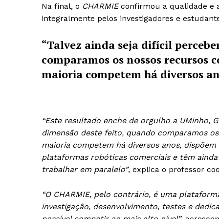
Na final, o
CHARMIE
confirmou a qualidade e 
integralmente pelos investigadores e estudant
“Talvez ainda seja difícil perceb
comparamos os nossos recursos c
maioria competem há diversos an
“Este resultado enche de orgulho a UMinho, Gui
dimensão deste feito, quando comparamos os 
maioria competem há diversos anos, dispõem 
plataformas robóticas comerciais e têm aind
trabalhar em paralelo”
, explica o professor c
“O CHARMIE, pelo contrário, é uma plataforma
investigação, desenvolvimento, testes e dedi
possível competir ao mais alto nível”
, acrescen