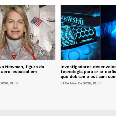
va Newman, figura da
Investigadores desenvolv
 aero-espacial em
tecnologia para criar ecrãs
que dobram e esticam sem 
2026, 18:58h
21 De Maio De 2026, 10:25h