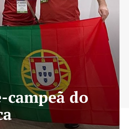
e-campeã do
ca