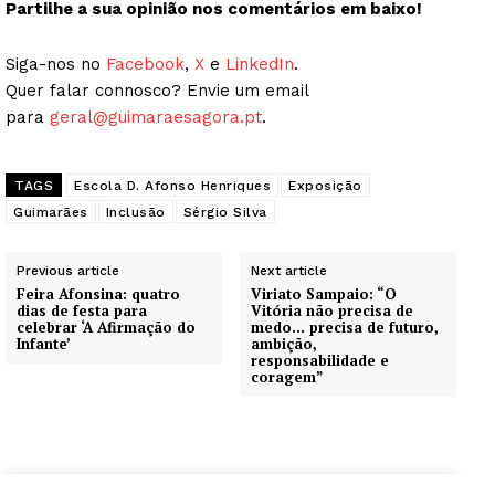
Partilhe a sua opinião nos comentários em baixo!
Siga-nos no
Facebook
,
X
e
LinkedIn
.
Quer falar connosco? Envie um email
para
geral@guimaraesagora.pt
.
TAGS
Escola D. Afonso Henriques
Exposição
Guimarães
Inclusão
Sérgio Silva
Previous article
Next article
Feira Afonsina: quatro
Viriato Sampaio: “O
dias de festa para
Vitória não precisa de
celebrar ‘A Afirmação do
medo… precisa de futuro,
Infante’
ambição,
responsabilidade e
coragem”