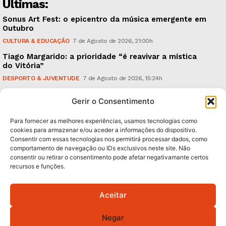
Últimas:
Sonus Art Fest: o epicentro da música emergente em
Outubro
CULTURA & EDUCAÇÃO
7 de Agosto de 2026, 21:00h
Tiago Margarido: a prioridade “é reavivar a mística
do Vitória”
DESPORTO & JUVENTUDE
7 de Agosto de 2026, 15:24h
Cheias: rede inteligente de sensores monitoriza
Gerir o Consentimento
caudais e antecipa situações de risco
AMBIENTE
7 de Agosto de 2026, 12:19h
Para fornecer as melhores experiências, usamos tecnologias como
cookies para armazenar e/ou aceder a informações do dispositivo.
Consentir com essas tecnologias nos permitirá processar dados, como
Subscreva Newsletter:
comportamento de navegação ou IDs exclusivos neste site. Não
consentir ou retirar o consentimento pode afetar negativamante certos
recursos e funções.
Aceitar
QUERO ADERIR
Negar
Li e aceito a
Política de Privacidade
.