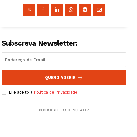
Guimarães, agora!
Subscreva Newsletter:
SUBSCREVA JÁ!
Institucional
QUERO ADERIR
Artigos
Li e aceito a
Política de Privacidade
.
Edição Digital
Europa
PUBLICIDADE • CONTINUE A LER
Grande Entrevista
Publicidade
Quero ser Assinante