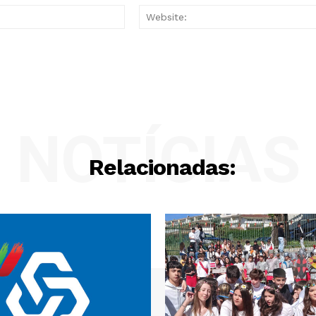
Email:*
NOTÍCIAS
Relacionadas: