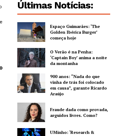
Últimas Notícias:
o
e
Espaço Guimarães: ‘The
Golden Ibérica Burger’
começa hoje
O Verão é na Penha:
‘Captain Boy’ anima a noite
da montanha
0
900 anos: “Nada do que
vinha de trás foi colocado
em causa”, garante Ricardo
Araújo
Fraude dada como provada,
arguidos livres. Como?
UMinho: ‘Research &