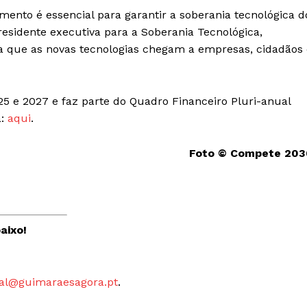
mento é essencial para garantir a soberania tecnológica d
presidente executiva para a Soberania Tecnológica,
 que as novas tecnologias chegam a empresas, cidadãos 
Institucional
25 e 2027 e faz parte do Quadro Financeiro Pluri-anual
Artigos
a:
aqui
.
 agora!
Edição Digital
Europa
Foto © Compete 203
A JÁ!
Grande Entrevista
Publicidade
Quero ser Assinante
aixo!
al@guimaraesagora.pt
.