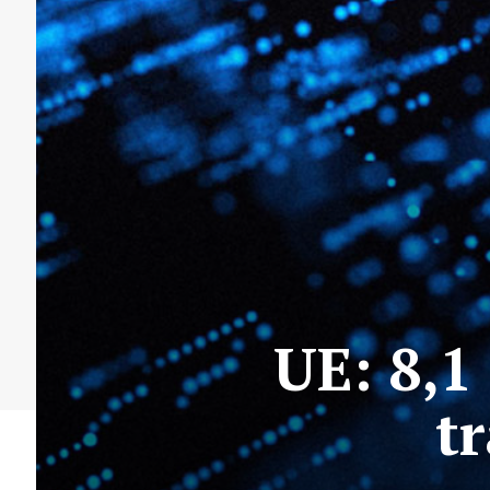
UE: 8,1
t