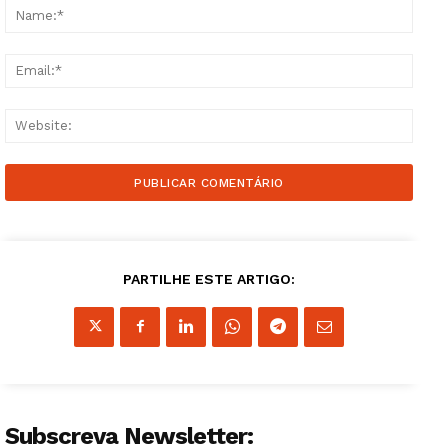
Name
Email
Websi
Guimarães, agora!
SUBSCREVA JÁ!
PARTILHE ESTE ARTIGO:
Institucional
Artigos
Subscreva Newsletter: