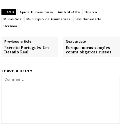
TAGS
Ajuda Humanitária
Amtrol-Alfa
Guerra
Mundifios
Município de Guimarães
Solidariedade
Ucrânia
Previous article
Next article
Exército Português-Um
Europa: novas sanções
Desafio Real
contra oligarcas russos
LEAVE A REPLY
Comment: