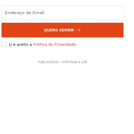
Edição Digital
Europa
Grande Entrevista
Publicidade
QUERO ADERIR
Quero ser Assinante
Li e aceito a
Política de Privacidade
.
PUBLICIDADE • CONTINUE A LER