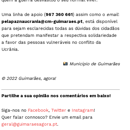
quem a guerra desvastou o seu normal viver.
Uma linha de apoio (
967 360 661
) assim como o
email
:
pelapaznaucrania@cm-guimaraes.pt
, está disponível
para sejam esclarecidas todas as dúvidas dos cidadãos
que pretendam manifestar a respectiva solidariedade
a favor das pessoas vulneráveis no conflito da
Ucrânia.
Município de Guimarães
© 2022 Guimarães, agora!
Partilhe a sua opinião nos comentários em baixo!
Siga-nos no
Facebook
,
Twitter
e
Instagram
!
Quer falar connosco? Envie um email para
geral@guimaraesagora.pt
.