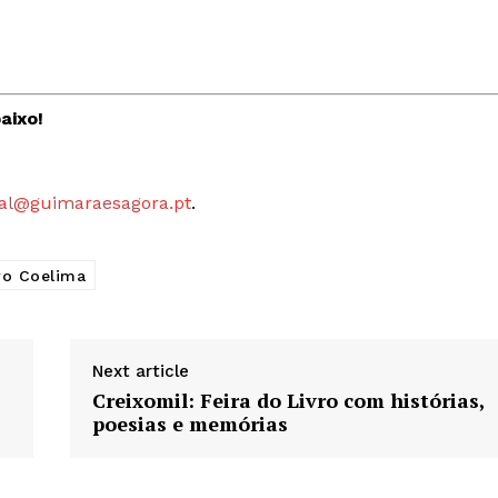
Artigos
 agora!
Edição Digital
Europa
aixo!
A JÁ!
Grande Entrevista
Publicidade
al@guimaraesagora.pt
.
Quero ser Assinante
ro Coelima
Next article
Creixomil: Feira do Livro com histórias,
poesias e memórias