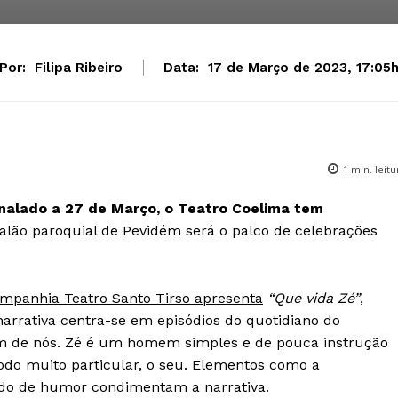
Por:
Filipa Ribeiro
Data:
17 de Março de 2023, 17:05
1
min. leitu
nalado a 27 de Março, o Teatro Coelima tem
salão paroquial de Pevidém será o palco de celebrações
mpanhia Teatro Santo Tirso apresenta
“Que vida Zé”
,
 narrativa centra-se em episódios do quotidiano do
m de nós. Zé é um homem simples e de pouca instrução
odo muito particular, o seu. Elementos como a
tido de humor condimentam a narrativa.