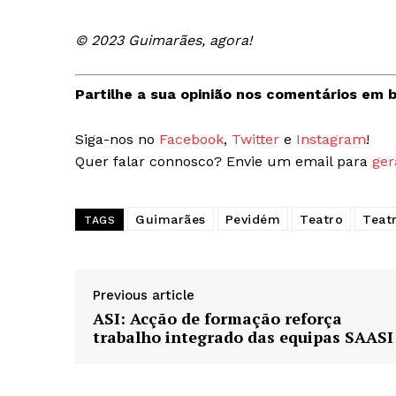
© 2023 Guimarães, agora!
Guimarães,
Partilhe a sua opinião nos comentários em b
SUBSCREV
Siga-nos no
Facebook
,
Twitter
e
Instagram
!
Quer falar connosco? Envie um email para
ger
Guimarães
Pevidém
Teatro
Teat
TAGS
Previous article
ASI: Acção de formação reforça
trabalho integrado das equipas SAASI