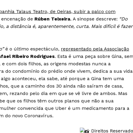
anhia Talaus Teatro, de Oeiras, subir a palco com
m encenação de
Rúben Teixeira
. A sinopse descreve:
“Do
o, a distância é, aparentemente, curta. Mais difícil é fazer
o”
é o último espectáculo,
representado pela Associação
fael Ribeiro Rodrigues
. Esta é uma peça sobre Gina, se
 e com dois filhos, as origens modestas nunca a
a do condomínio do prédio onde vivem, dedica a sua vida
e algo aconteceu, ela sabe, até porque a Gina tem uma
ilhos, que a caminho dos 30 ainda não saíram de casa,
vem, rezando pelo dia em que se vê livre de ambos. Mas
be que os filhos têm outros planos que não a sua
 mulher convencida que Uber é um medicamento para a
em do novo Coronavírus.
Institucional
Direitos Reservad