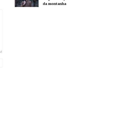
da montanha
Website: