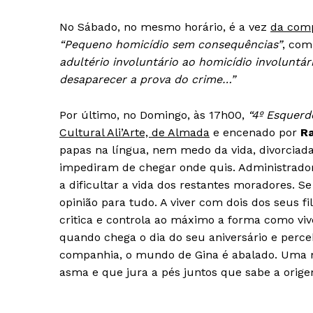
No Sábado, no mesmo horário, é a vez
da comp
“Pequeno homicídio sem consequências”
, co
adultério involuntário ao homicídio involuntári
desaparecer a prova do crime…”
Por último, no Domingo, às 17h00,
“4º Esquerd
Cultural Ali’Arte, de Almada
e encenado por
Ra
papas na língua, nem medo da vida, divorciada
impediram de chegar onde quis. Administrador
a dificultar a vida dos restantes moradores. S
opinião para tudo. A viver com dois dos seus f
critica e controla ao máximo a forma como vi
quando chega o dia do seu aniversário e perce
companhia, o mundo de Gina é abalado. Uma
asma e que jura a pés juntos que sabe a orig