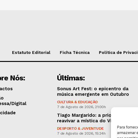
Estatuto Editorial
Ficha Técnica
Política de Privac
re Nós:
Últimas:
actos
Sonus Art Fest: o epicentro da
música emergente em Outubro
ão
CULTURA & EDUCAÇÃO
essa/Digital
7 de Agosto de 2026, 21:00h
icidade
Tiago Margarido: a prioridade “é
reavivar a mística do Vitória”
Para fornec
DESPORTO & JUVENTUDE
armazenar e
7 de Agosto de 2026, 15:24h