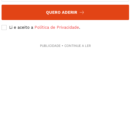
QUERO ADERIR
Li e aceito a
Política de Privacidade
.
PUBLICIDADE • CONTINUE A LER
Guimarães, agora!
SUBSCREVA JÁ!
Institucional
Artigos
Edição Digital