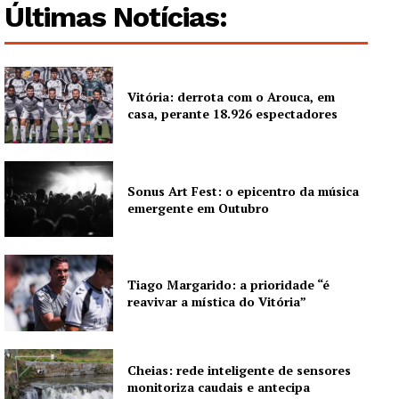
Últimas Notícias:
Europa
Grande Entrevista
Publicidade
Vitória: derrota com o Arouca, em
Quero ser Assinante
casa, perante 18.926 espectadores
Sonus Art Fest: o epicentro da música
emergente em Outubro
Tiago Margarido: a prioridade “é
reavivar a mística do Vitória”
Cheias: rede inteligente de sensores
monitoriza caudais e antecipa