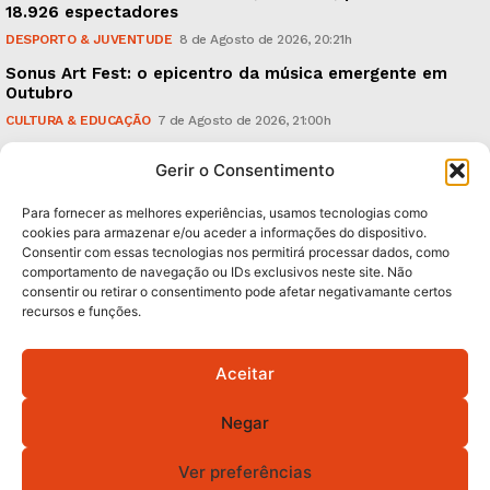
18.926 espectadores
DESPORTO & JUVENTUDE
8 de Agosto de 2026, 20:21h
Sonus Art Fest: o epicentro da música emergente em
Outubro
CULTURA & EDUCAÇÃO
7 de Agosto de 2026, 21:00h
Tiago Margarido: a prioridade “é reavivar a mística
Gerir o Consentimento
do Vitória”
DESPORTO & JUVENTUDE
7 de Agosto de 2026, 15:24h
Para fornecer as melhores experiências, usamos tecnologias como
cookies para armazenar e/ou aceder a informações do dispositivo.
Consentir com essas tecnologias nos permitirá processar dados, como
Subscreva Newsletter:
comportamento de navegação ou IDs exclusivos neste site. Não
consentir ou retirar o consentimento pode afetar negativamante certos
recursos e funções.
Aceitar
QUERO ADERIR
Negar
Li e aceito a
Política de Privacidade
.
Ver preferências