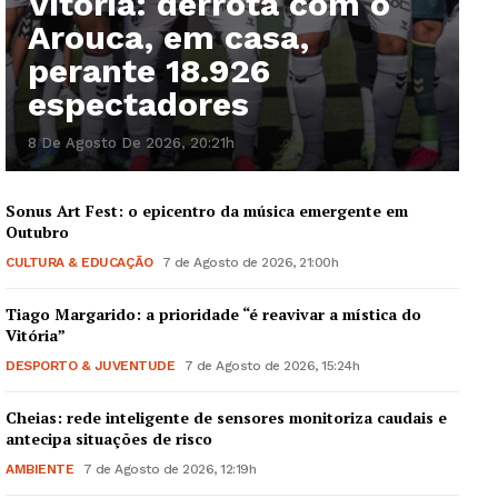
Vitória: derrota com o
Arouca, em casa,
perante 18.926
Guimarães, agora!
espectadores
8 De Agosto De 2026, 20:21h
SUBSCREVA JÁ!
Sonus Art Fest: o epicentro da música emergente em
Outubro
Institucional
CULTURA & EDUCAÇÃO
7 de Agosto de 2026, 21:00h
Tiago Margarido: a prioridade “é reavivar a mística do
Artigos
Vitória”
Edição Digital
DESPORTO & JUVENTUDE
7 de Agosto de 2026, 15:24h
Europa
Grande Entrevista
Cheias: rede inteligente de sensores monitoriza caudais e
antecipa situações de risco
Publicidade
AMBIENTE
7 de Agosto de 2026, 12:19h
Quero ser Assinante