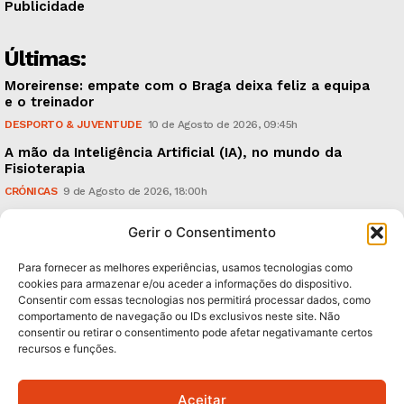
Publicidade
Últimas:
Moreirense: empate com o Braga deixa feliz a equipa
e o treinador
DESPORTO & JUVENTUDE
10 de Agosto de 2026, 09:45h
A mão da Inteligência Artificial (IA), no mundo da
Fisioterapia
CRÓNICAS
9 de Agosto de 2026, 18:00h
Vitória: derrota com o Arouca, em casa, perante
Gerir o Consentimento
18.926 espectadores
DESPORTO & JUVENTUDE
8 de Agosto de 2026, 20:21h
Para fornecer as melhores experiências, usamos tecnologias como
cookies para armazenar e/ou aceder a informações do dispositivo.
Consentir com essas tecnologias nos permitirá processar dados, como
Subscreva Newsletter:
comportamento de navegação ou IDs exclusivos neste site. Não
consentir ou retirar o consentimento pode afetar negativamante certos
recursos e funções.
Aceitar