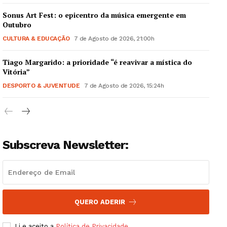
Sonus Art Fest: o epicentro da música emergente em
Outubro
CULTURA & EDUCAÇÃO
7 de Agosto de 2026, 21:00h
Tiago Margarido: a prioridade “é reavivar a mística do
Guimarães, agora!
Vitória”
DESPORTO & JUVENTUDE
7 de Agosto de 2026, 15:24h
SUBSCREVA JÁ!
Subscreva Newsletter:
Institucional
Artigos
Edição Digital
Europa
QUERO ADERIR
Grande Entrevista
Li e aceito a
Política de Privacidade
.