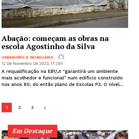
SUBSCREVA JÁ!
Abação: começam as obras na
Institucional
escola Agostinho da Silva
URBANISMO & IMOBILIÁRIO
Artigos
12 De Novembro De 2023, 17:34h
Edição Digital
A requalificação na EB1/JI “garantirá um ambiente
mais acolhedor e funcional” num edifício construído
Europa
nos anos 80, do então plano de Escolas P3. O nível...
Grande Entrevista
Publicidade
Quero ser Assinante
1
2
3
Em Destaque