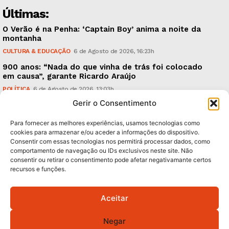
Últimas:
O Verão é na Penha: ‘Captain Boy’ anima a noite da
montanha
CULTURA & EDUCAÇÃO
6 de Agosto de 2026, 16:23h
900 anos: “Nada do que vinha de trás foi colocado
em causa”, garante Ricardo Araújo
POLÍTICA
6 de Agosto de 2026, 13:03h
Gerir o Consentimento
Fraude dada como provada, arguidos livres. Como?
CRÓNICAS
6 de Agosto de 2026, 09:58h
Para fornecer as melhores experiências, usamos tecnologias como
cookies para armazenar e/ou aceder a informações do dispositivo.
Consentir com essas tecnologias nos permitirá processar dados, como
Subscreva Newsletter:
comportamento de navegação ou IDs exclusivos neste site. Não
consentir ou retirar o consentimento pode afetar negativamante certos
recursos e funções.
Aceitar
QUERO ADERIR
Negar
Li e aceito a
Política de Privacidade
.