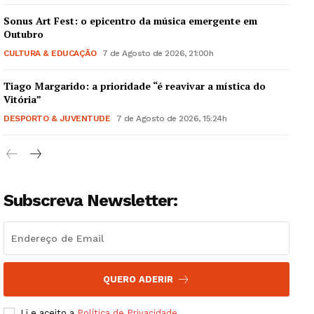
Sonus Art Fest: o epicentro da música emergente em
Outubro
CULTURA & EDUCAÇÃO
7 de Agosto de 2026, 21:00h
Tiago Margarido: a prioridade “é reavivar a mística do
Guimarães, agora!
Vitória”
DESPORTO & JUVENTUDE
7 de Agosto de 2026, 15:24h
SUBSCREVA JÁ!
Subscreva Newsletter:
Institucional
Artigos
Edição Digital
Europa
QUERO ADERIR
Grande Entrevista
Li e aceito a
Política de Privacidade
.