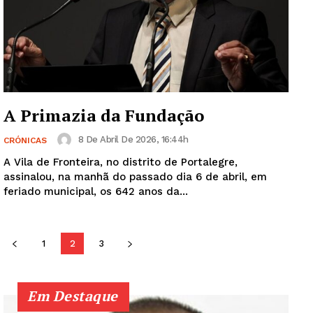
SUBSCREVA JÁ!
Institucional
A Primazia da Fundação
Artigos
8 De Abril De 2026, 16:44h
CRÓNICAS
Edição Digital
A Vila de Fronteira, no distrito de Portalegre,
assinalou, na manhã do passado dia 6 de abril, em
Europa
feriado municipal, os 642 anos da...
Grande Entrevista
Publicidade
Quero ser Assinante
1
2
3
Em Destaque