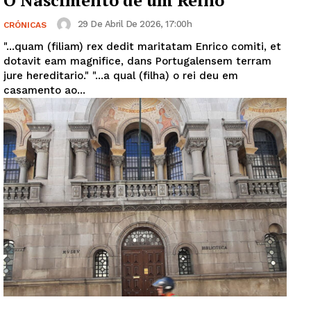
O Nascimento de um Reino
29 De Abril De 2026, 17:00h
CRÓNICAS
"...quam (filiam) rex dedit maritatam Enrico comiti, et
dotavit eam magnifice, dans Portugalensem terram
jure hereditario." "...a qual (filha) o rei deu em
casamento ao...