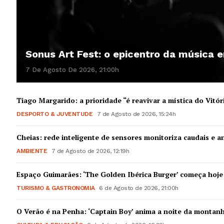
Sonus Art Fest: o epicentro da música
7 De Agosto De 2026, 21:00h
Guimarães,
Tiago Margarido: a prioridade “é reavivar a mística do Vitór
DESPORTO & JUVENTUDE
7 de Agosto de 2026, 15:24h
SUBSCREV
Cheias: rede inteligente de sensores monitoriza caudais e an
AMBIENTE
7 de Agosto de 2026, 12:19h
Espaço Guimarães: ‘The Golden Ibérica Burger’ começa hoje
TURISMO & GASTRONOMIA
6 de Agosto de 2026, 21:00h
O Verão é na Penha: ‘Captain Boy’ anima a noite da montan