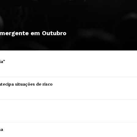
Institucional
 emergente em Outubro
Artigos
 agora!
Edição Digital
ia”
Europa
A JÁ!
Grande Entrevista
tecipa situações de risco
Publicidade
Quero ser Assinante
ha