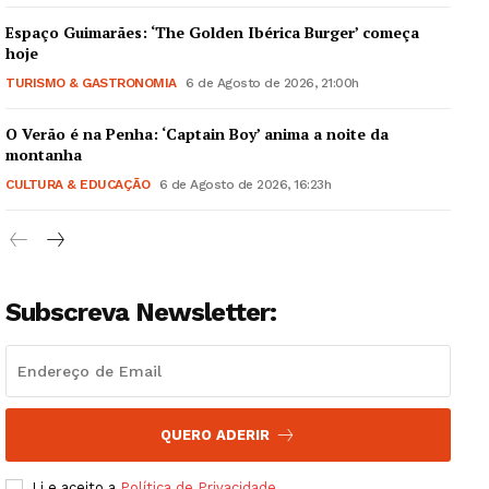
Espaço Guimarães: ‘The Golden Ibérica Burger’ começa
hoje
TURISMO & GASTRONOMIA
6 de Agosto de 2026, 21:00h
O Verão é na Penha: ‘Captain Boy’ anima a noite da
Guimarães, agora!
montanha
CULTURA & EDUCAÇÃO
6 de Agosto de 2026, 16:23h
SUBSCREVA JÁ!
Subscreva Newsletter:
Institucional
Artigos
Edição Digital
Europa
QUERO ADERIR
Grande Entrevista
Li e aceito a
Política de Privacidade
.