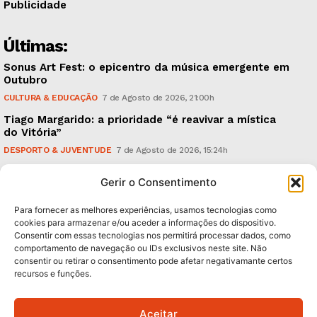
Publicidade
Últimas:
Sonus Art Fest: o epicentro da música emergente em
Outubro
CULTURA & EDUCAÇÃO
7 de Agosto de 2026, 21:00h
Tiago Margarido: a prioridade “é reavivar a mística
do Vitória”
DESPORTO & JUVENTUDE
7 de Agosto de 2026, 15:24h
Cheias: rede inteligente de sensores monitoriza
Gerir o Consentimento
caudais e antecipa situações de risco
AMBIENTE
7 de Agosto de 2026, 12:19h
Para fornecer as melhores experiências, usamos tecnologias como
cookies para armazenar e/ou aceder a informações do dispositivo.
Consentir com essas tecnologias nos permitirá processar dados, como
Subscreva Newsletter:
comportamento de navegação ou IDs exclusivos neste site. Não
consentir ou retirar o consentimento pode afetar negativamante certos
recursos e funções.
Aceitar