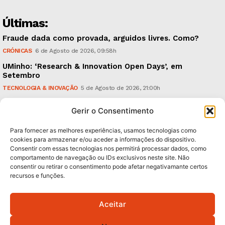
Últimas:
Fraude dada como provada, arguidos livres. Como?
CRÓNICAS
6 de Agosto de 2026, 09:58h
UMinho: ‘Research & Innovation Open Days’, em
Setembro
TECNOLOGIA & INOVAÇÃO
5 de Agosto de 2026, 21:00h
Águas Pluviais: Câmara aprovou Plano Director e
Gerir o Consentimento
avança para a sua concretização
POLÍTICA
5 de Agosto de 2026, 15:36h
Para fornecer as melhores experiências, usamos tecnologias como
cookies para armazenar e/ou aceder a informações do dispositivo.
Consentir com essas tecnologias nos permitirá processar dados, como
Subscreva Newsletter:
comportamento de navegação ou IDs exclusivos neste site. Não
consentir ou retirar o consentimento pode afetar negativamante certos
recursos e funções.
Aceitar
QUERO ADERIR