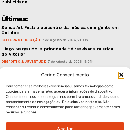
Publicidade
Últimas:
Sonus Art Fest: o epicentro da música emergente em
Outubro
CULTURA & EDUCAÇÃO
7 de Agosto de 2026, 21:00h
Tiago Margarido: a prioridade “é reavivar a mística
do Vitória”
DESPORTO & JUVENTUDE
7 de Agosto de 2026, 15:24h
Cheias: rede inteligente de sensores monitoriza
Gerir o Consentimento
caudais e antecipa situações de risco
AMBIENTE
7 de Agosto de 2026, 12:19h
Para fornecer as melhores experiências, usamos tecnologias como
cookies para armazenar e/ou aceder a informações do dispositivo.
Consentir com essas tecnologias nos permitirá processar dados, como
Subscreva Newsletter:
comportamento de navegação ou IDs exclusivos neste site. Não
consentir ou retirar o consentimento pode afetar negativamante certos
recursos e funções.
Aceitar