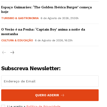
Espaço Guimarães: ‘The Golden Ibérica Burger’ começa
hoje
TURISMO & GASTRONOMIA
6 de Agosto de 2026, 21:00h
O Verão é na Penha: ‘Captain Boy’ anima a noite da
Guimarães, agora!
montanha
CULTURA & EDUCAÇÃO
6 de Agosto de 2026, 16:23h
SUBSCREVA JÁ!
Subscreva Newsletter:
Institucional
Artigos
Edição Digital
Europa
QUERO ADERIR
Grande Entrevista
Li e aceito a
Política de Privacidade
.