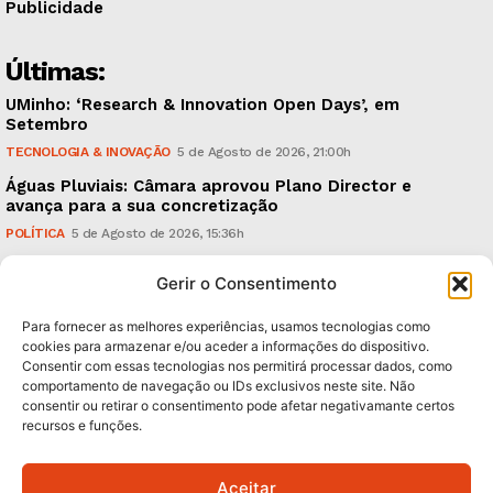
Publicidade
Últimas:
UMinho: ‘Research & Innovation Open Days’, em
Setembro
TECNOLOGIA & INOVAÇÃO
5 de Agosto de 2026, 21:00h
Águas Pluviais: Câmara aprovou Plano Director e
avança para a sua concretização
POLÍTICA
5 de Agosto de 2026, 15:36h
Guimarães Clássico: um festival de música entre 10 e
Gerir o Consentimento
15 de Agosto
CULTURA & EDUCAÇÃO
5 de Agosto de 2026, 12:06h
Para fornecer as melhores experiências, usamos tecnologias como
cookies para armazenar e/ou aceder a informações do dispositivo.
Consentir com essas tecnologias nos permitirá processar dados, como
Subscreva Newsletter:
comportamento de navegação ou IDs exclusivos neste site. Não
consentir ou retirar o consentimento pode afetar negativamante certos
recursos e funções.
Aceitar