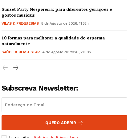
Sunset Party Nespereira: para diferentes gerações e
gostos musicais
VILAS & FREGUESIAS
5 de Agosto de 2026, 11:35h
10 formas para melhorar a qualidade do esperma
Guimarães, agora!
naturalmente
SAÚDE & BEM-ESTAR
4 de Agosto de 2026, 21:30h
SUBSCREVA JÁ!
Subscreva Newsletter:
Institucional
Artigos
Edição Digital
Europa
QUERO ADERIR
Grande Entrevista
Li e aceito a
Política de Privacidade
.