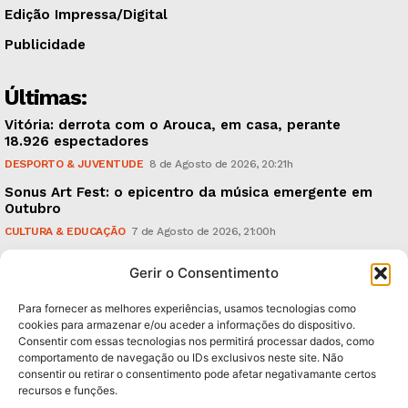
Edição Impressa/Digital
Publicidade
Últimas:
Vitória: derrota com o Arouca, em casa, perante
18.926 espectadores
DESPORTO & JUVENTUDE
8 de Agosto de 2026, 20:21h
Sonus Art Fest: o epicentro da música emergente em
Outubro
CULTURA & EDUCAÇÃO
7 de Agosto de 2026, 21:00h
Tiago Margarido: a prioridade “é reavivar a mística
Gerir o Consentimento
do Vitória”
DESPORTO & JUVENTUDE
7 de Agosto de 2026, 15:24h
Para fornecer as melhores experiências, usamos tecnologias como
cookies para armazenar e/ou aceder a informações do dispositivo.
Consentir com essas tecnologias nos permitirá processar dados, como
Subscreva Newsletter:
comportamento de navegação ou IDs exclusivos neste site. Não
consentir ou retirar o consentimento pode afetar negativamante certos
recursos e funções.