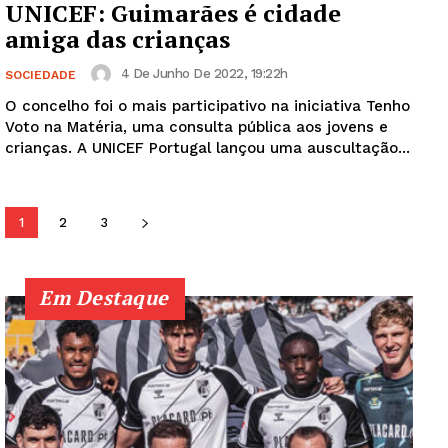
UNICEF: Guimarães é cidade
amiga das crianças
4 De Junho De 2022, 19:22h
SOCIEDADE
Institucional
O concelho foi o mais participativo na iniciativa Tenho
Voto na Matéria, uma consulta pública aos jovens e
Artigos
crianças. A UNICEF Portugal lançou uma auscultação...
Edição Digital
Europa
Grande Entrevista
1
2
3
Publicidade
Quero ser Assinante
Em Destaque